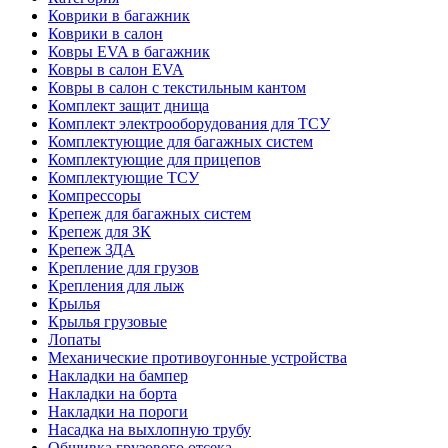
Коврики в багажник
Коврики в салон
Ковры EVA в багажник
Ковры в салон EVA
Ковры в салон с текстильным кантом
Комплект защит днища
Комплект электрооборудования для ТСУ
Комплектующие для багажных систем
Комплектующие для прицепов
Комплектующие ТСУ
Компрессоры
Крепеж для багажных систем
Крепеж для ЗК
Крепеж ЗДА
Крепление для грузов
Крепления для лыж
Крылья
Крылья грузовые
Лопаты
Механические противоугонные устройства
Накладки на бампер
Накладки на борта
Накладки на пороги
Насадка на выхлопную трубу
Обшивка грузового отсека