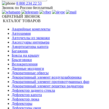
8 800 234 22 53
Звонок по России бесплатный
ОБРАТНЫЙ ЗВОНОК
КАТАЛОГ ТОВАРОВ
Аварийные комплекты
Автохимия
Авточехлы из экокожи
Аксессуары интерьера
Амортизаторы капота
Багажник
Боксы на крышу
Брызговики
Велокрепления
Дверные молдинги
Декоративные обвесы
Декоративный элемент воздухозаборника
Декоративный элемент противотуманных фар
Декоративный элемент решетки радиатора
Дефлектор заднего стекла
Дефлектор капота
Дефлектор люка
Дефлекторы
Дефлекторы окон