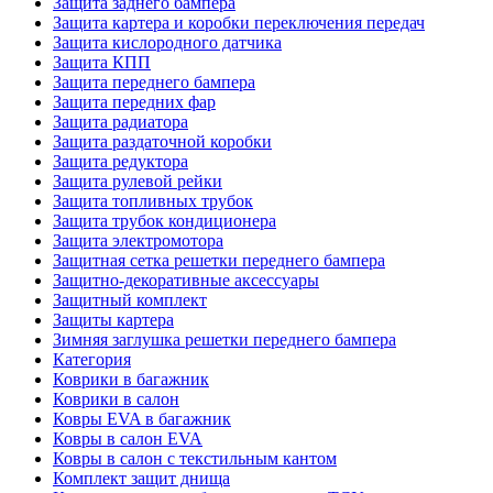
Защита заднего бампера
Защита картера и коробки переключения передач
Защита кислородного датчика
Защита КПП
Защита переднего бампера
Защита передних фар
Защита радиатора
Защита раздаточной коробки
Защита редуктора
Защита рулевой рейки
Защита топливных трубок
Защита трубок кондиционера
Защита электромотора
Защитная сетка решетки переднего бампера
Защитно-декоративные аксессуары
Защитный комплект
Защиты картера
Зимняя заглушка решетки переднего бампера
Категория
Коврики в багажник
Коврики в салон
Ковры EVA в багажник
Ковры в салон EVA
Ковры в салон с текстильным кантом
Комплект защит днища