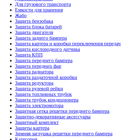
Для грузового транспорта
Емкости для хранения
Жабо
Защита бензобака
Защита блока батарей
Защита двигателя
Защита заднего бампера
Защита картера и коробки переключения передач
Защита кислородного датчика
Защита КПП
Защита переднего бампера
Защита передних фар
Защита радиатора
Защита раздаточной коробки
Защита редуктора
Защита рулевой рейки
Защита топливных трубок
Защита трубок кондиционера
Защита электромотора
Защитная сетка решетки переднего бампера
Защитно-декоративные аксессуары
Защитный комплект
Защиты картера
Зимняя заглушка решетки переднего бампера
Категория