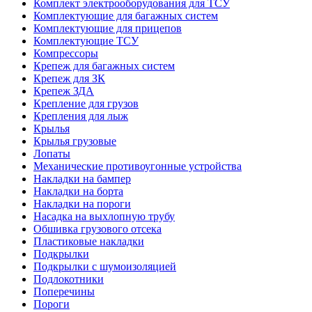
Комплект электрооборудования для ТСУ
Комплектующие для багажных систем
Комплектующие для прицепов
Комплектующие ТСУ
Компрессоры
Крепеж для багажных систем
Крепеж для ЗК
Крепеж ЗДА
Крепление для грузов
Крепления для лыж
Крылья
Крылья грузовые
Лопаты
Механические противоугонные устройства
Накладки на бампер
Накладки на борта
Накладки на пороги
Насадка на выхлопную трубу
Обшивка грузового отсека
Пластиковые накладки
Подкрылки
Подкрылки с шумоизоляцией
Подлокотники
Поперечины
Пороги