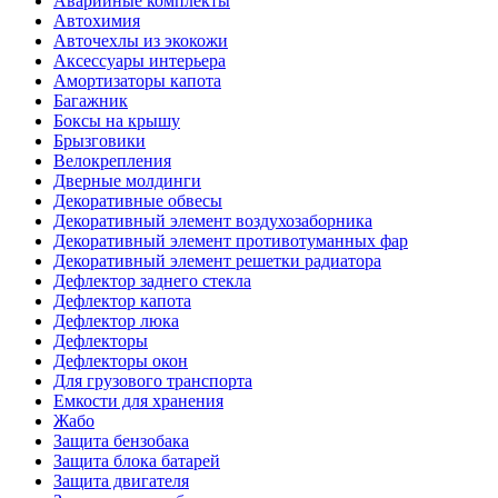
Аварийные комплекты
Автохимия
Авточехлы из экокожи
Аксессуары интерьера
Амортизаторы капота
Багажник
Боксы на крышу
Брызговики
Велокрепления
Дверные молдинги
Декоративные обвесы
Декоративный элемент воздухозаборника
Декоративный элемент противотуманных фар
Декоративный элемент решетки радиатора
Дефлектор заднего стекла
Дефлектор капота
Дефлектор люка
Дефлекторы
Дефлекторы окон
Для грузового транспорта
Емкости для хранения
Жабо
Защита бензобака
Защита блока батарей
Защита двигателя