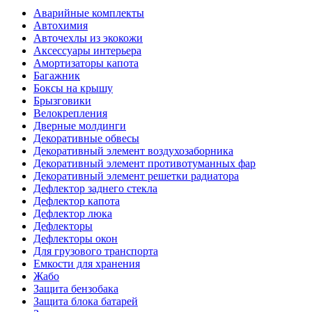
Аварийные комплекты
Автохимия
Авточехлы из экокожи
Аксессуары интерьера
Амортизаторы капота
Багажник
Боксы на крышу
Брызговики
Велокрепления
Дверные молдинги
Декоративные обвесы
Декоративный элемент воздухозаборника
Декоративный элемент противотуманных фар
Декоративный элемент решетки радиатора
Дефлектор заднего стекла
Дефлектор капота
Дефлектор люка
Дефлекторы
Дефлекторы окон
Для грузового транспорта
Емкости для хранения
Жабо
Защита бензобака
Защита блока батарей