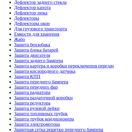
Дефлектор заднего стекла
Дефлектор капота
Дефлектор люка
Дефлекторы
Дефлекторы окон
Для грузового транспорта
Емкости для хранения
Жабо
Защита бензобака
Защита блока батарей
Защита двигателя
Защита заднего бампера
Защита картера и коробки переключения передач
Защита кислородного датчика
Защита КПП
Защита переднего бампера
Защита передних фар
Защита радиатора
Защита раздаточной коробки
Защита редуктора
Защита рулевой рейки
Защита топливных трубок
Защита трубок кондиционера
Защита электромотора
Защитная сетка решетки переднего бампера