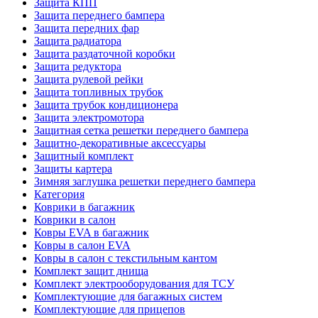
Защита КПП
Защита переднего бампера
Защита передних фар
Защита радиатора
Защита раздаточной коробки
Защита редуктора
Защита рулевой рейки
Защита топливных трубок
Защита трубок кондиционера
Защита электромотора
Защитная сетка решетки переднего бампера
Защитно-декоративные аксессуары
Защитный комплект
Защиты картера
Зимняя заглушка решетки переднего бампера
Категория
Коврики в багажник
Коврики в салон
Ковры EVA в багажник
Ковры в салон EVA
Ковры в салон с текстильным кантом
Комплект защит днища
Комплект электрооборудования для ТСУ
Комплектующие для багажных систем
Комплектующие для прицепов