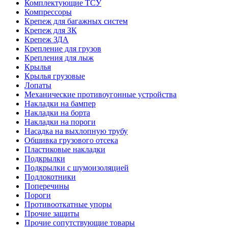
Комплектующие ТСУ
Компрессоры
Крепеж для багажных систем
Крепеж для ЗК
Крепеж ЗДА
Крепление для грузов
Крепления для лыж
Крылья
Крылья грузовые
Лопаты
Механические противоугонные устройства
Накладки на бампер
Накладки на борта
Накладки на пороги
Насадка на выхлопную трубу
Обшивка грузового отсека
Пластиковые накладки
Подкрылки
Подкрылки с шумоизоляцией
Подлокотники
Поперечины
Пороги
Противооткатные упоры
Прочие защиты
Прочие сопутствующие товары