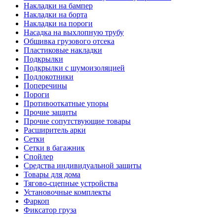
Накладки на бампер
Накладки на борта
Накладки на пороги
Насадка на выхлопную трубу
Обшивка грузового отсека
Пластиковые накладки
Подкрылки
Подкрылки с шумоизоляцией
Подлокотники
Поперечины
Пороги
Противооткатные упоры
Прочие защиты
Прочие сопутствующие товары
Расширитель арки
Сетки
Сетки в багажник
Спойлер
Средства индивидуальной защиты
Товары для дома
Тягово-сцепные устройства
Установочные комплекты
Фаркоп
Фиксатор груза