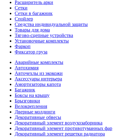
Расширитель арки
Сетки
Сетки в багажник
Спойлер
Средства индивидуальной защиты
Товары для дома
Тягово-сцепные устройства
Установочные комплекты
Фаркоп
Фиксатор груза
Аварийные комплекты
Автохимия
Авточехлы из экокожи
Аксессуары интерьера
Амортизаторы капота
Багажник
Боксы на крышу
Брызговики
Велокрепления
Дверные молдинги
Декоративные обвесы
Декоративный элемент воздухозаборника
Декоративный элемент противотуманных фар
Декоративный элемент решетки радиатора