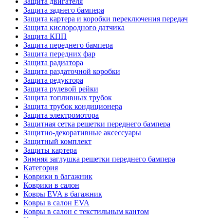
Защита двигателя
Защита заднего бампера
Защита картера и коробки переключения передач
Защита кислородного датчика
Защита КПП
Защита переднего бампера
Защита передних фар
Защита радиатора
Защита раздаточной коробки
Защита редуктора
Защита рулевой рейки
Защита топливных трубок
Защита трубок кондиционера
Защита электромотора
Защитная сетка решетки переднего бампера
Защитно-декоративные аксессуары
Защитный комплект
Защиты картера
Зимняя заглушка решетки переднего бампера
Категория
Коврики в багажник
Коврики в салон
Ковры EVA в багажник
Ковры в салон EVA
Ковры в салон с текстильным кантом