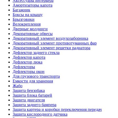
Аксессуары интерьера
Амортизаторы капота
Багажник
Боксы на крышу
Брызговики
Велокрепления
Дверные молдинги
Декоративные обвесы
Декоративный элемент воздухозаборника
Декоративный элемент противотуманных фар
Декоративный элемент решетки радиатора
Дефлектор заднего стекла
Дефлектор капота
Дефлектор люка
Дефлекторы
Дефлекторы окон
Для грузового транспорта
Емкости для хранения
Жабо
Защита бензобака
Защита блока батарей
Защита двигателя
Защита заднего бампера
Защита картера и коробки переключения передач
Защита кислородного датчика