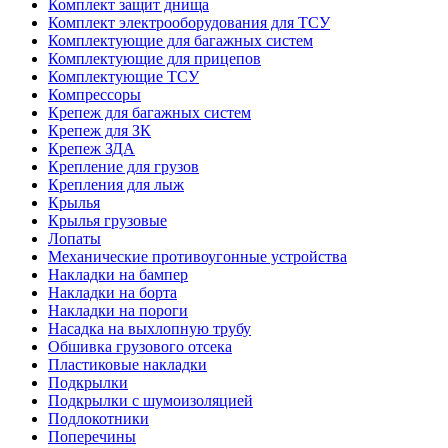
Комплект защит днища
Комплект электрооборудования для ТСУ
Комплектующие для багажных систем
Комплектующие для прицепов
Комплектующие ТСУ
Компрессоры
Крепеж для багажных систем
Крепеж для ЗК
Крепеж ЗДА
Крепление для грузов
Крепления для лыж
Крылья
Крылья грузовые
Лопаты
Механические противоугонные устройства
Накладки на бампер
Накладки на борта
Накладки на пороги
Насадка на выхлопную трубу
Обшивка грузового отсека
Пластиковые накладки
Подкрылки
Подкрылки с шумоизоляцией
Подлокотники
Поперечины