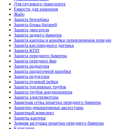
Для грузового транспорта
Емкости для хранения
Жабо
Защита бензобака
Защита блока батарей
Защита двигателя
Защита заднего бампера
Защита картера и коробки переключения передач
Защита кислородного датчика
Защита КПП
Защита переднего бампера
Защита передних фар
Защита радиатора
Защита раздаточной коробки
Защита редуктора
Защита рулевой рейки
Защита топливных трубок
Защита трубок кондиционера
Защита электромотора
Защитная сетка решетки переднего бампера
Защитно-декоративные аксессуары
Защитный комплект
Защиты картера
Зимняя заглушка решетки переднего бампера
Категория