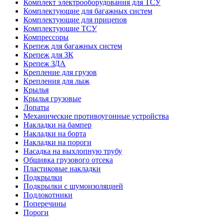
Комплект электрооборудования для ТСУ
Комплектующие для багажных систем
Комплектующие для прицепов
Комплектующие ТСУ
Компрессоры
Крепеж для багажных систем
Крепеж для ЗК
Крепеж ЗДА
Крепление для грузов
Крепления для лыж
Крылья
Крылья грузовые
Лопаты
Механические противоугонные устройства
Накладки на бампер
Накладки на борта
Накладки на пороги
Насадка на выхлопную трубу
Обшивка грузового отсека
Пластиковые накладки
Подкрылки
Подкрылки с шумоизоляцией
Подлокотники
Поперечины
Пороги