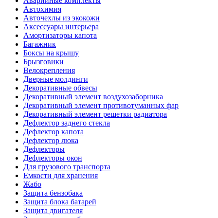
Аварийные комплекты
Автохимия
Авточехлы из экокожи
Аксессуары интерьера
Амортизаторы капота
Багажник
Боксы на крышу
Брызговики
Велокрепления
Дверные молдинги
Декоративные обвесы
Декоративный элемент воздухозаборника
Декоративный элемент противотуманных фар
Декоративный элемент решетки радиатора
Дефлектор заднего стекла
Дефлектор капота
Дефлектор люка
Дефлекторы
Дефлекторы окон
Для грузового транспорта
Емкости для хранения
Жабо
Защита бензобака
Защита блока батарей
Защита двигателя