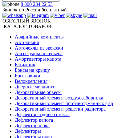
8 800 234 22 53
Звонок по России бесплатный
ОБРАТНЫЙ ЗВОНОК
КАТАЛОГ ТОВАРОВ
Аварийные комплекты
Автохимия
Авточехлы из экокожи
Аксессуары интерьера
Амортизаторы капота
Багажник
Боксы на крышу
Брызговики
Велокрепления
Дверные молдинги
Декоративные обвесы
Декоративный элемент воздухозаборника
Декоративный элемент противотуманных фар
Декоративный элемент решетки радиатора
Дефлектор заднего стекла
Дефлектор капота
Дефлектор люка
Дефлекторы
Дефлекторы окон