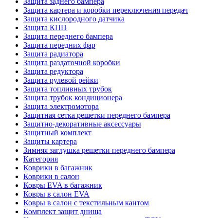
Защита заднего бампера
Защита картера и коробки переключения передач
Защита кислородного датчика
Защита КПП
Защита переднего бампера
Защита передних фар
Защита радиатора
Защита раздаточной коробки
Защита редуктора
Защита рулевой рейки
Защита топливных трубок
Защита трубок кондиционера
Защита электромотора
Защитная сетка решетки переднего бампера
Защитно-декоративные аксессуары
Защитный комплект
Защиты картера
Зимняя заглушка решетки переднего бампера
Категория
Коврики в багажник
Коврики в салон
Ковры EVA в багажник
Ковры в салон EVA
Ковры в салон с текстильным кантом
Комплект защит днища