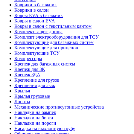
Коврики в багажник
Коврики в салон
Ковры EVA в багажник
Ковры в салон EVA
Ковры в салон с текстильным кантом
Комплект защит днища
Комплект электрооборудования для ТСУ
Комплектующие для багажных систем
Комплектующие для прицепов
Комплектующие ТСУ
Компрессоры
Крепеж для багажных систем
Крепеж для ЗК
Крепеж ЗДА
Крепление для грузов
Крепления для лыж
Крылья
Крылья грузовые
Лопаты
Механические противоугонные устройства
Накладки на бампер
Накладки на борта
Накладки на пороги
Насадка на выхлопную трубу
Обшивка грузового отсека