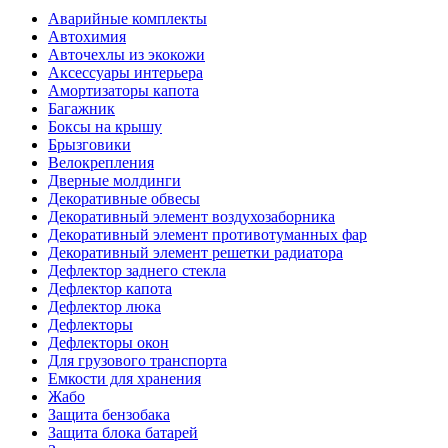
Аварийные комплекты
Автохимия
Авточехлы из экокожи
Аксессуары интерьера
Амортизаторы капота
Багажник
Боксы на крышу
Брызговики
Велокрепления
Дверные молдинги
Декоративные обвесы
Декоративный элемент воздухозаборника
Декоративный элемент противотуманных фар
Декоративный элемент решетки радиатора
Дефлектор заднего стекла
Дефлектор капота
Дефлектор люка
Дефлекторы
Дефлекторы окон
Для грузового транспорта
Емкости для хранения
Жабо
Защита бензобака
Защита блока батарей