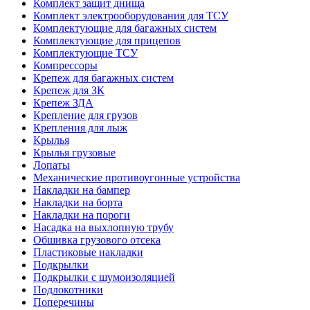
Комплект защит днища
Комплект электрооборудования для ТСУ
Комплектующие для багажных систем
Комплектующие для прицепов
Комплектующие ТСУ
Компрессоры
Крепеж для багажных систем
Крепеж для ЗК
Крепеж ЗДА
Крепление для грузов
Крепления для лыж
Крылья
Крылья грузовые
Лопаты
Механические противоугонные устройства
Накладки на бампер
Накладки на борта
Накладки на пороги
Насадка на выхлопную трубу
Обшивка грузового отсека
Пластиковые накладки
Подкрылки
Подкрылки с шумоизоляцией
Подлокотники
Поперечины