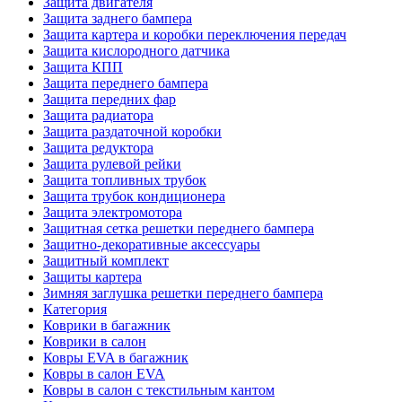
Защита двигателя
Защита заднего бампера
Защита картера и коробки переключения передач
Защита кислородного датчика
Защита КПП
Защита переднего бампера
Защита передних фар
Защита радиатора
Защита раздаточной коробки
Защита редуктора
Защита рулевой рейки
Защита топливных трубок
Защита трубок кондиционера
Защита электромотора
Защитная сетка решетки переднего бампера
Защитно-декоративные аксессуары
Защитный комплект
Защиты картера
Зимняя заглушка решетки переднего бампера
Категория
Коврики в багажник
Коврики в салон
Ковры EVA в багажник
Ковры в салон EVA
Ковры в салон с текстильным кантом