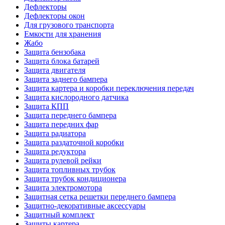
Дефлекторы
Дефлекторы окон
Для грузового транспорта
Емкости для хранения
Жабо
Защита бензобака
Защита блока батарей
Защита двигателя
Защита заднего бампера
Защита картера и коробки переключения передач
Защита кислородного датчика
Защита КПП
Защита переднего бампера
Защита передних фар
Защита радиатора
Защита раздаточной коробки
Защита редуктора
Защита рулевой рейки
Защита топливных трубок
Защита трубок кондиционера
Защита электромотора
Защитная сетка решетки переднего бампера
Защитно-декоративные аксессуары
Защитный комплект
Защиты картера