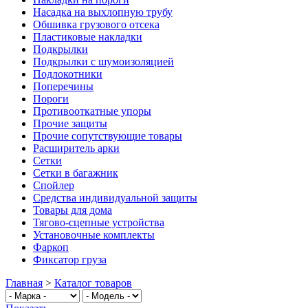
Насадка на выхлопную трубу
Обшивка грузового отсека
Пластиковые накладки
Подкрылки
Подкрылки с шумоизоляцией
Подлокотники
Поперечины
Пороги
Противооткатные упоры
Прочие защиты
Прочие сопутствующие товары
Расширитель арки
Сетки
Сетки в багажник
Спойлер
Средства индивидуальной защиты
Товары для дома
Тягово-сцепные устройства
Установочные комплекты
Фаркоп
Фиксатор груза
Главная
>
Каталог товаров