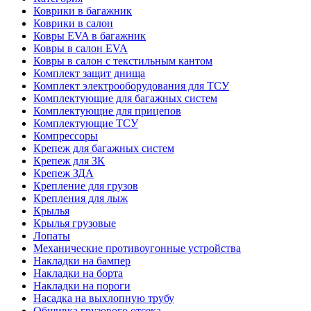
Коврики в багажник
Коврики в салон
Ковры EVA в багажник
Ковры в салон EVA
Ковры в салон с текстильным кантом
Комплект защит днища
Комплект электрооборудования для ТСУ
Комплектующие для багажных систем
Комплектующие для прицепов
Комплектующие ТСУ
Компрессоры
Крепеж для багажных систем
Крепеж для ЗК
Крепеж ЗДА
Крепление для грузов
Крепления для лыж
Крылья
Крылья грузовые
Лопаты
Механические противоугонные устройства
Накладки на бампер
Накладки на борта
Накладки на пороги
Насадка на выхлопную трубу
Обшивка грузового отсека