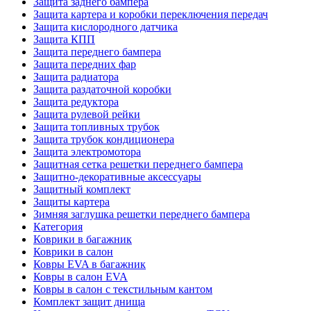
Защита заднего бампера
Защита картера и коробки переключения передач
Защита кислородного датчика
Защита КПП
Защита переднего бампера
Защита передних фар
Защита радиатора
Защита раздаточной коробки
Защита редуктора
Защита рулевой рейки
Защита топливных трубок
Защита трубок кондиционера
Защита электромотора
Защитная сетка решетки переднего бампера
Защитно-декоративные аксессуары
Защитный комплект
Защиты картера
Зимняя заглушка решетки переднего бампера
Категория
Коврики в багажник
Коврики в салон
Ковры EVA в багажник
Ковры в салон EVA
Ковры в салон с текстильным кантом
Комплект защит днища