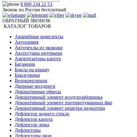
8 800 234 22 53
Звонок по России бесплатный
ОБРАТНЫЙ ЗВОНОК
КАТАЛОГ ТОВАРОВ
Аварийные комплекты
Автохимия
Авточехлы из экокожи
Аксессуары интерьера
Амортизаторы капота
Багажник
Боксы на крышу
Брызговики
Велокрепления
Дверные молдинги
Декоративные обвесы
Декоративный элемент воздухозаборника
Декоративный элемент противотуманных фар
Декоративный элемент решетки радиатора
Дефлектор заднего стекла
Дефлектор капота
Дефлектор люка
Дефлекторы
Дефлекторы окон