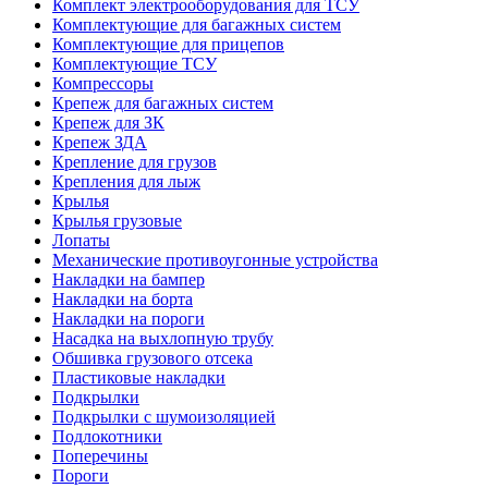
Комплект электрооборудования для ТСУ
Комплектующие для багажных систем
Комплектующие для прицепов
Комплектующие ТСУ
Компрессоры
Крепеж для багажных систем
Крепеж для ЗК
Крепеж ЗДА
Крепление для грузов
Крепления для лыж
Крылья
Крылья грузовые
Лопаты
Механические противоугонные устройства
Накладки на бампер
Накладки на борта
Накладки на пороги
Насадка на выхлопную трубу
Обшивка грузового отсека
Пластиковые накладки
Подкрылки
Подкрылки с шумоизоляцией
Подлокотники
Поперечины
Пороги