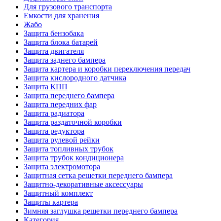
Для грузового транспорта
Емкости для хранения
Жабо
Защита бензобака
Защита блока батарей
Защита двигателя
Защита заднего бампера
Защита картера и коробки переключения передач
Защита кислородного датчика
Защита КПП
Защита переднего бампера
Защита передних фар
Защита радиатора
Защита раздаточной коробки
Защита редуктора
Защита рулевой рейки
Защита топливных трубок
Защита трубок кондиционера
Защита электромотора
Защитная сетка решетки переднего бампера
Защитно-декоративные аксессуары
Защитный комплект
Защиты картера
Зимняя заглушка решетки переднего бампера
Категория