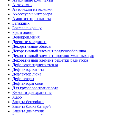
Аварийные комплекты
Автохимия
Авточехлы из экокожи
Аксессуары интерьера
Амортизаторы капота
Багажник
Боксы на крышу
Брызговики
Велокрепления
Дверные молдинги
Декоративные обвесы
Декоративный элемент воздухозаборника
Декоративный элемент противотуманных фар
Декоративный элемент решетки радиатора
Дефлектор заднего стекла
Дефлектор капота
Дефлектор люка
Дефлекторы
Дефлекторы окон
Для грузового транспорта
Емкости для хранения
Жабо
Защита бензобака
Защита блока батарей
Защита двигателя