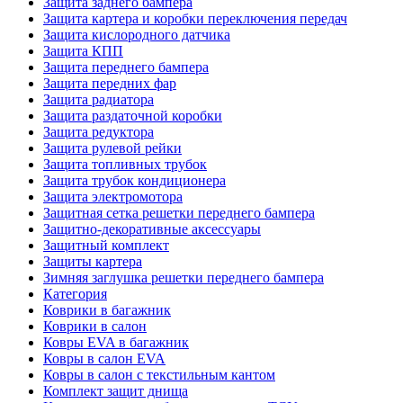
Защита заднего бампера
Защита картера и коробки переключения передач
Защита кислородного датчика
Защита КПП
Защита переднего бампера
Защита передних фар
Защита радиатора
Защита раздаточной коробки
Защита редуктора
Защита рулевой рейки
Защита топливных трубок
Защита трубок кондиционера
Защита электромотора
Защитная сетка решетки переднего бампера
Защитно-декоративные аксессуары
Защитный комплект
Защиты картера
Зимняя заглушка решетки переднего бампера
Категория
Коврики в багажник
Коврики в салон
Ковры EVA в багажник
Ковры в салон EVA
Ковры в салон с текстильным кантом
Комплект защит днища