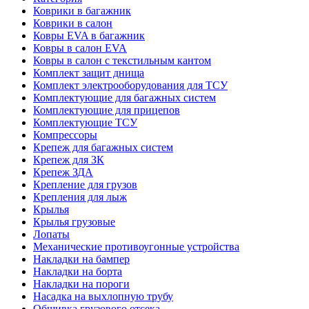
Коврики в багажник
Коврики в салон
Ковры EVA в багажник
Ковры в салон EVA
Ковры в салон с текстильным кантом
Комплект защит днища
Комплект электрооборудования для ТСУ
Комплектующие для багажных систем
Комплектующие для прицепов
Комплектующие ТСУ
Компрессоры
Крепеж для багажных систем
Крепеж для ЗК
Крепеж ЗДА
Крепление для грузов
Крепления для лыж
Крылья
Крылья грузовые
Лопаты
Механические противоугонные устройства
Накладки на бампер
Накладки на борта
Накладки на пороги
Насадка на выхлопную трубу
Обшивка грузового отсека