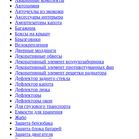
Аварийные комплекты
Автохимия
Авточехлы из экокожи
Аксессуары интерьера
Амортизаторы капота
Багажник
Боксы на крышу
Брызговики
Велокрепления
Дверные молдинги
Декоративные обвесы
Декоративный элемент воздухозаборника
Декоративный элемент противотуманных фар
Декоративный элемент решетки радиатора
Дефлектор заднего стекла
Дефлектор капота
Дефлектор люка
Дефлекторы
Дефлекторы окон
Для грузового транспорта
Емкости для хранения
Жабо
Защита бензобака
Защита блока батарей
Защита двигателя