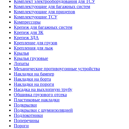
Комплект электрооборудования для ТСУ
Комплектующие для багажных систем
Комплектующие для прицепов
Комплектующие ТСУ
Компрессоры
Крепеж для багажных систем
Крепеж для ЗК
Крепеж ЗДА
Крепление для грузов
Крепления для лыж
Крылья
Крылья грузовые
Лопаты
Механические противоугонные устройства
Накладки на бампер
Накладки на борта
Накладки на пороги
Насадка на выхлопную трубу
Обшивка грузового отсека
Пластиковые накладки
Подкрылки
Подкрылки с шумоизоляцией
Подлокотники
Поперечины
Пороги