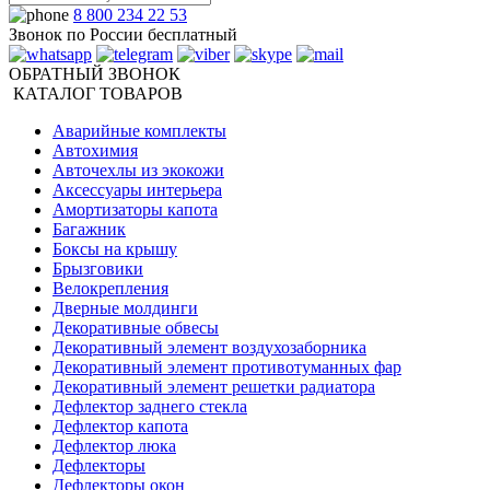
8 800 234 22 53
Звонок по России бесплатный
ОБРАТНЫЙ ЗВОНОК
КАТАЛОГ ТОВАРОВ
Аварийные комплекты
Автохимия
Авточехлы из экокожи
Аксессуары интерьера
Амортизаторы капота
Багажник
Боксы на крышу
Брызговики
Велокрепления
Дверные молдинги
Декоративные обвесы
Декоративный элемент воздухозаборника
Декоративный элемент противотуманных фар
Декоративный элемент решетки радиатора
Дефлектор заднего стекла
Дефлектор капота
Дефлектор люка
Дефлекторы
Дефлекторы окон