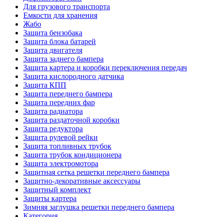
Для грузового транспорта
Емкости для хранения
Жабо
Защита бензобака
Защита блока батарей
Защита двигателя
Защита заднего бампера
Защита картера и коробки переключения передач
Защита кислородного датчика
Защита КПП
Защита переднего бампера
Защита передних фар
Защита радиатора
Защита раздаточной коробки
Защита редуктора
Защита рулевой рейки
Защита топливных трубок
Защита трубок кондиционера
Защита электромотора
Защитная сетка решетки переднего бампера
Защитно-декоративные аксессуары
Защитный комплект
Защиты картера
Зимняя заглушка решетки переднего бампера
Категория