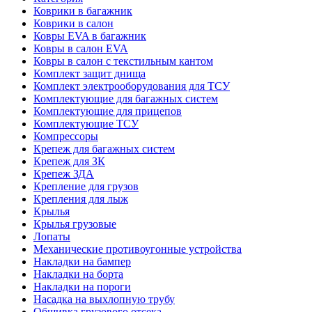
Коврики в багажник
Коврики в салон
Ковры EVA в багажник
Ковры в салон EVA
Ковры в салон с текстильным кантом
Комплект защит днища
Комплект электрооборудования для ТСУ
Комплектующие для багажных систем
Комплектующие для прицепов
Комплектующие ТСУ
Компрессоры
Крепеж для багажных систем
Крепеж для ЗК
Крепеж ЗДА
Крепление для грузов
Крепления для лыж
Крылья
Крылья грузовые
Лопаты
Механические противоугонные устройства
Накладки на бампер
Накладки на борта
Накладки на пороги
Насадка на выхлопную трубу
Обшивка грузового отсека