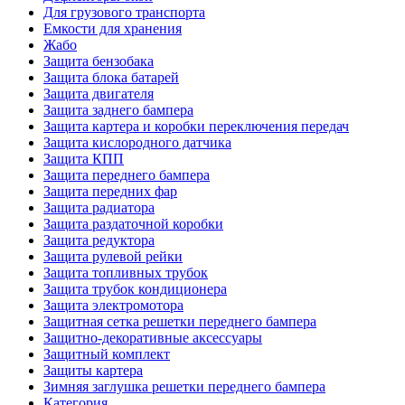
Для грузового транспорта
Емкости для хранения
Жабо
Защита бензобака
Защита блока батарей
Защита двигателя
Защита заднего бампера
Защита картера и коробки переключения передач
Защита кислородного датчика
Защита КПП
Защита переднего бампера
Защита передних фар
Защита радиатора
Защита раздаточной коробки
Защита редуктора
Защита рулевой рейки
Защита топливных трубок
Защита трубок кондиционера
Защита электромотора
Защитная сетка решетки переднего бампера
Защитно-декоративные аксессуары
Защитный комплект
Защиты картера
Зимняя заглушка решетки переднего бампера
Категория