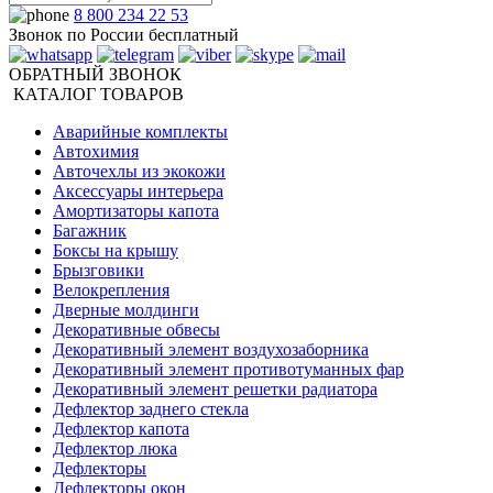
8 800 234 22 53
Звонок по России бесплатный
ОБРАТНЫЙ ЗВОНОК
КАТАЛОГ ТОВАРОВ
Аварийные комплекты
Автохимия
Авточехлы из экокожи
Аксессуары интерьера
Амортизаторы капота
Багажник
Боксы на крышу
Брызговики
Велокрепления
Дверные молдинги
Декоративные обвесы
Декоративный элемент воздухозаборника
Декоративный элемент противотуманных фар
Декоративный элемент решетки радиатора
Дефлектор заднего стекла
Дефлектор капота
Дефлектор люка
Дефлекторы
Дефлекторы окон