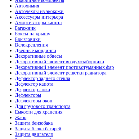
Аварийные комплекты
Автохимия
Авточехлы из экокожи
Аксессуары интерьера
Амортизаторы капота
Багажник
Боксы на крышу
Брызговики
Велокрепления
Дверные молдинги
Декоративные обвесы
Декоративный элемент воздухозаборника
Декоративный элемент противотуманных фар
Декоративный элемент решетки радиатора
Дефлектор заднего стекла
Дефлектор капота
Дефлектор люка
Дефлекторы
Дефлекторы окон
Для грузового транспорта
Емкости для хранения
Жабо
Защита бензобака
Защита блока батарей
Защита двигателя