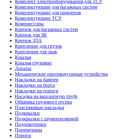
Комплект электрооборудования для ТСУ
Комплектующие для багажных систем
Комплектующие для прицепов
Комплектующие ТСУ
Компрессоры
Крепеж для багажных систем
Крепеж для ЗК
Крепеж ЗДА
Крепление для грузов
Крепления для лыж
Крылья
Крылья грузовые
Лопаты
Механические противоугонные устройства
Накладки на бампер
Накладки на борта
Накладки на пороги
Насадка на выхлопную трубу
Обшивка грузового отсека
Пластиковые накладки
Подкрылки
Подкрылки с шумоизоляцией
Подлокотники
Поперечины
Пороги