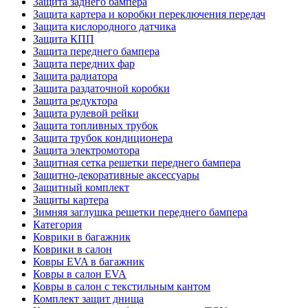
Защита заднего бампера
Защита картера и коробки переключения передач
Защита кислородного датчика
Защита КПП
Защита переднего бампера
Защита передних фар
Защита радиатора
Защита раздаточной коробки
Защита редуктора
Защита рулевой рейки
Защита топливных трубок
Защита трубок кондиционера
Защита электромотора
Защитная сетка решетки переднего бампера
Защитно-декоративные аксессуары
Защитный комплект
Защиты картера
Зимняя заглушка решетки переднего бампера
Категория
Коврики в багажник
Коврики в салон
Ковры EVA в багажник
Ковры в салон EVA
Ковры в салон с текстильным кантом
Комплект защит днища