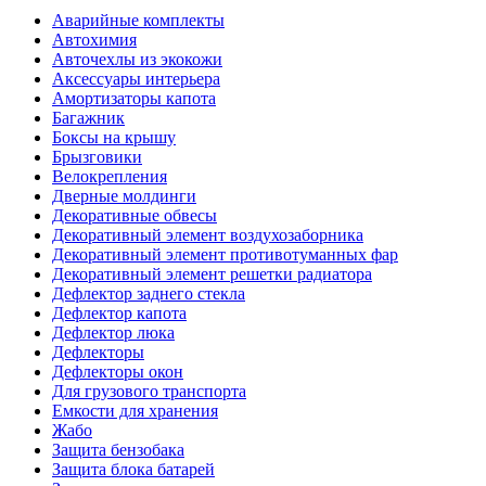
Аварийные комплекты
Автохимия
Авточехлы из экокожи
Аксессуары интерьера
Амортизаторы капота
Багажник
Боксы на крышу
Брызговики
Велокрепления
Дверные молдинги
Декоративные обвесы
Декоративный элемент воздухозаборника
Декоративный элемент противотуманных фар
Декоративный элемент решетки радиатора
Дефлектор заднего стекла
Дефлектор капота
Дефлектор люка
Дефлекторы
Дефлекторы окон
Для грузового транспорта
Емкости для хранения
Жабо
Защита бензобака
Защита блока батарей