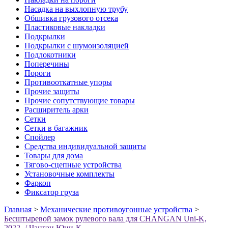
Насадка на выхлопную трубу
Обшивка грузового отсека
Пластиковые накладки
Подкрылки
Подкрылки с шумоизоляцией
Подлокотники
Поперечины
Пороги
Противооткатные упоры
Прочие защиты
Прочие сопутствующие товары
Расширитель арки
Сетки
Сетки в багажник
Спойлер
Средства индивидуальной защиты
Товары для дома
Тягово-сцепные устройства
Установочные комплекты
Фаркоп
Фиксатор груза
Главная
>
Механические противоугонные устройства
>
Бесштыревой замок рулевого вала для CHANGAN Uni-K,
2022- / Чанган Юни-К