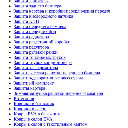
Защита двигателя
Защита заднего бампера
Защита картера и коробки переключения передач
Защита кислородного датчика
Защита КПП
Защита переднего бампера
Защита передних фар
Защита радиатора
Защита раздаточной коробки
Защита редуктора
Защита рулевой рейки
Защита топливных трубок
Защита трубок кондиционера
Защита электромотора
Защитная сетка решетки переднего бампера
Защитно-декоративные аксессуары
Защитный комплект
Защиты картера
Зимняя заглушка решетки переднего бампера
Категория
Коврики в багажник
Коврики в салон
Ковры EVA в багажник
Ковры в салон EVA
Ковры в салон с текстильным кантом