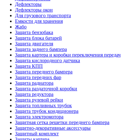
Дефлекторы
Дефлекторы окон
Для грузового транспорта
Емкости для хранения
Жабо
Защита бензобака
Защита блока батарей
Защита двигателя
Защита заднего бампера
Защита картера и коробки переключения передач
Защита кислородного датчика
Защита КПП
Защита переднего бампера
Защита передних фар
Защита радиатора
Защита раздаточной коробки
Защита редуктора
Защита рулевой рейки
Защита топливных трубок
Защита трубок кондиционера
Защита электромотора
Защитная сетка решетки переднего бампера
Защитно-декоративные аксессуары
Защитный комплект
Защиты картера