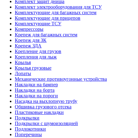
Комплект защит днища
Комплект электрооборудования для ТСУ
Комплектующие для багажных систем
Комплектующие для прицепов
Комплектующие ТСУ
Компрессоры
Крепеж для багажных систем
Крепеж для ЗК
Крепеж ЗДА
Крепление для грузов
Крепления для лыж
Крылья
Крылья грузовые
Лопаты
Механические противоугонные устройства
Накладки на бампер
Накладки на борта
Накладки на пороги
Насадка на выхлопную трубу
Обшивка грузового отсека
Пластиковые накладки
Подкрылки
Подкрылки с шумоизоляцией
Подлокотники
Поперечины