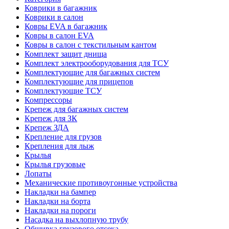
Коврики в багажник
Коврики в салон
Ковры EVA в багажник
Ковры в салон EVA
Ковры в салон с текстильным кантом
Комплект защит днища
Комплект электрооборудования для ТСУ
Комплектующие для багажных систем
Комплектующие для прицепов
Комплектующие ТСУ
Компрессоры
Крепеж для багажных систем
Крепеж для ЗК
Крепеж ЗДА
Крепление для грузов
Крепления для лыж
Крылья
Крылья грузовые
Лопаты
Механические противоугонные устройства
Накладки на бампер
Накладки на борта
Накладки на пороги
Насадка на выхлопную трубу
Обшивка грузового отсека