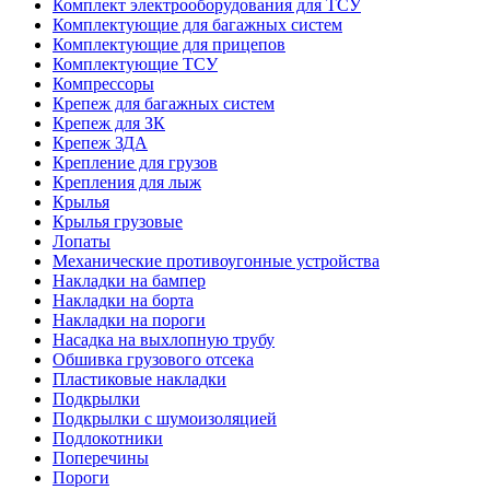
Комплект электрооборудования для ТСУ
Комплектующие для багажных систем
Комплектующие для прицепов
Комплектующие ТСУ
Компрессоры
Крепеж для багажных систем
Крепеж для ЗК
Крепеж ЗДА
Крепление для грузов
Крепления для лыж
Крылья
Крылья грузовые
Лопаты
Механические противоугонные устройства
Накладки на бампер
Накладки на борта
Накладки на пороги
Насадка на выхлопную трубу
Обшивка грузового отсека
Пластиковые накладки
Подкрылки
Подкрылки с шумоизоляцией
Подлокотники
Поперечины
Пороги