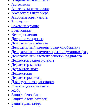
Аварийные комплекты
Автохимия
Авточехлы из экокожи
Аксессуары интерьера
Амортизаторы капота
Багажник
Боксы на крышу
Брызговики
Велокрепления
Дверные молдинги
Декоративные обвесы
Декоративный элемент воздухозаборника
Декоративный элемент противотуманных фар
Декоративный элемент решетки радиатора
Дефлектор заднего стекла
Дефлектор капота
Дефлектор люка
Дефлекторы
Дефлекторы окон
Для грузового транспорта
Емкости для хранения
Жабо
Защита бензобака
Защита блока батарей
Защита двигателя