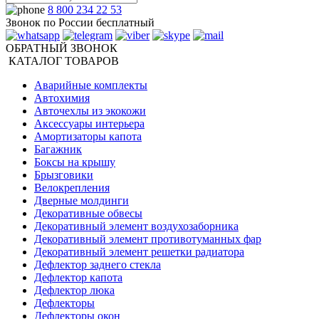
8 800 234 22 53
Звонок по России бесплатный
ОБРАТНЫЙ ЗВОНОК
КАТАЛОГ ТОВАРОВ
Аварийные комплекты
Автохимия
Авточехлы из экокожи
Аксессуары интерьера
Амортизаторы капота
Багажник
Боксы на крышу
Брызговики
Велокрепления
Дверные молдинги
Декоративные обвесы
Декоративный элемент воздухозаборника
Декоративный элемент противотуманных фар
Декоративный элемент решетки радиатора
Дефлектор заднего стекла
Дефлектор капота
Дефлектор люка
Дефлекторы
Дефлекторы окон