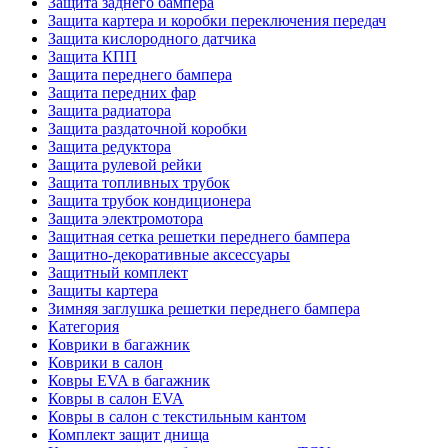
Защита заднего бампера
Защита картера и коробки переключения передач
Защита кислородного датчика
Защита КПП
Защита переднего бампера
Защита передних фар
Защита радиатора
Защита раздаточной коробки
Защита редуктора
Защита рулевой рейки
Защита топливных трубок
Защита трубок кондиционера
Защита электромотора
Защитная сетка решетки переднего бампера
Защитно-декоративные аксессуары
Защитный комплект
Защиты картера
Зимняя заглушка решетки переднего бампера
Категория
Коврики в багажник
Коврики в салон
Ковры EVA в багажник
Ковры в салон EVA
Ковры в салон с текстильным кантом
Комплект защит днища