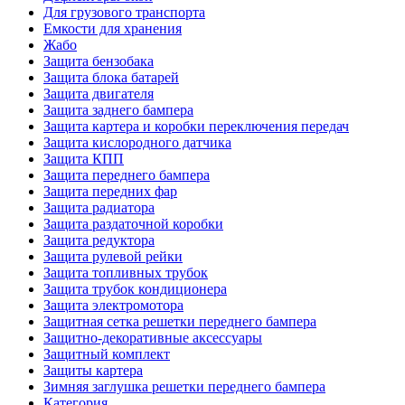
Для грузового транспорта
Емкости для хранения
Жабо
Защита бензобака
Защита блока батарей
Защита двигателя
Защита заднего бампера
Защита картера и коробки переключения передач
Защита кислородного датчика
Защита КПП
Защита переднего бампера
Защита передних фар
Защита радиатора
Защита раздаточной коробки
Защита редуктора
Защита рулевой рейки
Защита топливных трубок
Защита трубок кондиционера
Защита электромотора
Защитная сетка решетки переднего бампера
Защитно-декоративные аксессуары
Защитный комплект
Защиты картера
Зимняя заглушка решетки переднего бампера
Категория