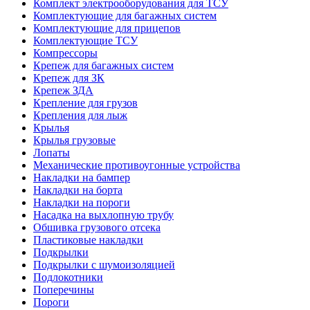
Комплект электрооборудования для ТСУ
Комплектующие для багажных систем
Комплектующие для прицепов
Комплектующие ТСУ
Компрессоры
Крепеж для багажных систем
Крепеж для ЗК
Крепеж ЗДА
Крепление для грузов
Крепления для лыж
Крылья
Крылья грузовые
Лопаты
Механические противоугонные устройства
Накладки на бампер
Накладки на борта
Накладки на пороги
Насадка на выхлопную трубу
Обшивка грузового отсека
Пластиковые накладки
Подкрылки
Подкрылки с шумоизоляцией
Подлокотники
Поперечины
Пороги