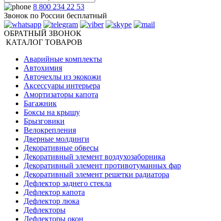
8 800 234 22 53
Звонок по России бесплатный
ОБРАТНЫЙ ЗВОНОК
КАТАЛОГ ТОВАРОВ
Аварийные комплекты
Автохимия
Авточехлы из экокожи
Аксессуары интерьера
Амортизаторы капота
Багажник
Боксы на крышу
Брызговики
Велокрепления
Дверные молдинги
Декоративные обвесы
Декоративный элемент воздухозаборника
Декоративный элемент противотуманных фар
Декоративный элемент решетки радиатора
Дефлектор заднего стекла
Дефлектор капота
Дефлектор люка
Дефлекторы
Дефлекторы окон