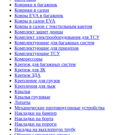
Коврики в багажник
Коврики в салон
Ковры EVA в багажник
Ковры в салон EVA
Ковры в салон с текстильным кантом
Комплект защит днища
Комплект электрооборудования для ТСУ
Комплектующие для багажных систем
Комплектующие для прицепов
Комплектующие ТСУ
Компрессоры
Крепеж для багажных систем
Крепеж для ЗК
Крепеж ЗДА
Крепление для грузов
Крепления для лыж
Крылья
Крылья грузовые
Лопаты
Механические противоугонные устройства
Накладки на бампер
Накладки на борта
Накладки на пороги
Насадка на выхлопную трубу
Обшивка грузового отсека