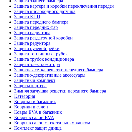
Защита заднего бампера
Защита картера и коробки переключения передач
Защита кислородного датчика
Защита КПП
Защита переднего бампера
Защита передних фар
Защита радиатора
Защита раздаточной коробки
Защита редуктора
Защита рулевой рейки
Защита топливных трубок
Защита трубок кондиционера
Защита электромотора
Защитная сетка решетки переднего бампера
Защитно-декоративные аксессуары
Защитный комплект
Защиты картера
Зимняя заглушка решетки переднего бампера
Категория
Коврики в багажник
Коврики в салон
Ковры EVA в багажник
Ковры в салон EVA
Ковры в салон с текстильным кантом
Комплект защит днища