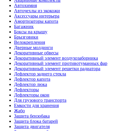
Аварийные комплекты
Автохимия
Авточехлы из экокожи
Аксессуары интерьера
Амортизаторы капота
Багажник
Боксы на крышу
Брызговики
Велокрепления
Дверные молдинги
Декоративные обвесы
Декоративный элемент воздухозаборника
Декоративный элемент противотуманных фар
Декоративный элемент решетки радиатора
Дефлектор заднего стекла
Дефлектор капота
Дефлектор люка
Дефлекторы
Дефлекторы окон
Для грузового транспорта
Емкости для хранения
Жабо
Защита бензобака
Защита блока батарей
Защита двигателя