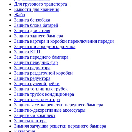
Для грузового транспорта
Емкости для хранения
Жабо
Защита бензобака
Защита блока батарей
Защита двигателя
Защита заднего бампера
Защита картера и коробки переключения передач
Защита кислородного датчика
Защита КПП
Защита переднего бампера
Защита передних фар
Защита радиатора
Защита раздаточной коробки
Защита редуктора
Защита рулевой рейки
Защита топливных трубок
Защита трубок кондиционера
Защита электромотора
Защитная сетка решетки переднего бампера
Защитно-декоративные аксессуары
Защитный комплект
Защиты картера
Зимняя заглушка решетки переднего бампера
Категория