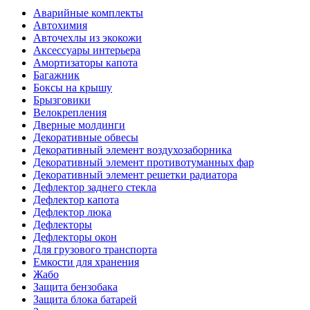
Аварийные комплекты
Автохимия
Авточехлы из экокожи
Аксессуары интерьера
Амортизаторы капота
Багажник
Боксы на крышу
Брызговики
Велокрепления
Дверные молдинги
Декоративные обвесы
Декоративный элемент воздухозаборника
Декоративный элемент противотуманных фар
Декоративный элемент решетки радиатора
Дефлектор заднего стекла
Дефлектор капота
Дефлектор люка
Дефлекторы
Дефлекторы окон
Для грузового транспорта
Емкости для хранения
Жабо
Защита бензобака
Защита блока батарей