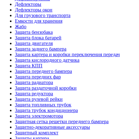
Дефлекторы
Дефлекторы окон
Для грузового транспорта
Емкости для хранения
Жабо
Защита бензобака
Защита блока батарей
Защита двигателя
Защита заднего бампера
Защита картера и коробки переключения передач
Защита кислородного датчика
Защита КПП
Защита переднего бампера
Защита передних фар
Защита радиатора
Защита раздаточной коробки
Защита редуктора
Защита рулевой рейки
Защита топливных трубок
Защита трубок кондиционера
Защита электромотора
Защитная сетка решетки переднего бампера
Защитно-декоративные аксессуары
Защитный комплект
Защиты картера