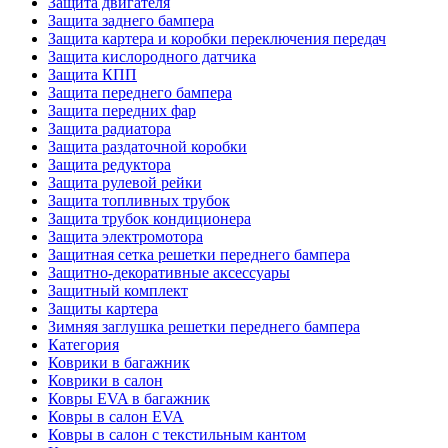
Защита двигателя
Защита заднего бампера
Защита картера и коробки переключения передач
Защита кислородного датчика
Защита КПП
Защита переднего бампера
Защита передних фар
Защита радиатора
Защита раздаточной коробки
Защита редуктора
Защита рулевой рейки
Защита топливных трубок
Защита трубок кондиционера
Защита электромотора
Защитная сетка решетки переднего бампера
Защитно-декоративные аксессуары
Защитный комплект
Защиты картера
Зимняя заглушка решетки переднего бампера
Категория
Коврики в багажник
Коврики в салон
Ковры EVA в багажник
Ковры в салон EVA
Ковры в салон с текстильным кантом