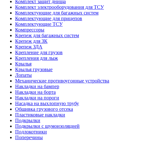
Комплект защит днища
Комплект электрооборудования для ТСУ
Комплектующие для багажных систем
Комплектующие для прицепов
Комплектующие ТСУ
Компрессоры
Крепеж для багажных систем
Крепеж для ЗК
Крепеж ЗДА
Крепление для грузов
Крепления для лыж
Крылья
Крылья грузовые
Лопаты
Механические противоугонные устройства
Накладки на бампер
Накладки на борта
Накладки на пороги
Насадка на выхлопную трубу
Обшивка грузового отсека
Пластиковые накладки
Подкрылки
Подкрылки с шумоизоляцией
Подлокотники
Поперечины