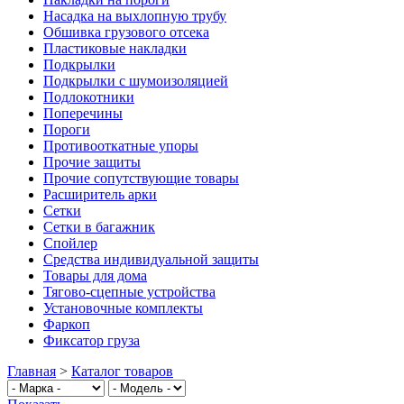
Насадка на выхлопную трубу
Обшивка грузового отсека
Пластиковые накладки
Подкрылки
Подкрылки с шумоизоляцией
Подлокотники
Поперечины
Пороги
Противооткатные упоры
Прочие защиты
Прочие сопутствующие товары
Расширитель арки
Сетки
Сетки в багажник
Спойлер
Средства индивидуальной защиты
Товары для дома
Тягово-сцепные устройства
Установочные комплекты
Фаркоп
Фиксатор груза
Главная
>
Каталог товаров