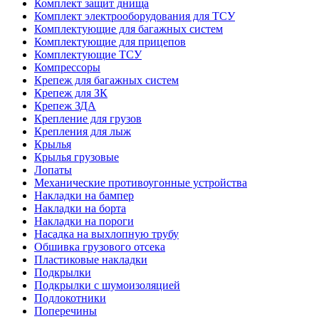
Комплект защит днища
Комплект электрооборудования для ТСУ
Комплектующие для багажных систем
Комплектующие для прицепов
Комплектующие ТСУ
Компрессоры
Крепеж для багажных систем
Крепеж для ЗК
Крепеж ЗДА
Крепление для грузов
Крепления для лыж
Крылья
Крылья грузовые
Лопаты
Механические противоугонные устройства
Накладки на бампер
Накладки на борта
Накладки на пороги
Насадка на выхлопную трубу
Обшивка грузового отсека
Пластиковые накладки
Подкрылки
Подкрылки с шумоизоляцией
Подлокотники
Поперечины