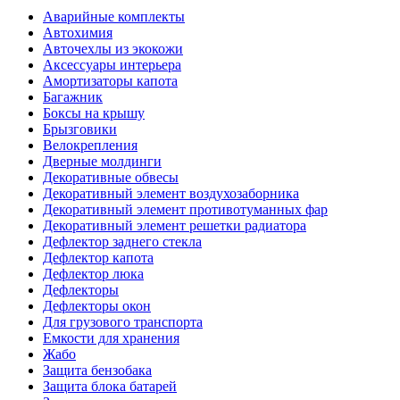
Аварийные комплекты
Автохимия
Авточехлы из экокожи
Аксессуары интерьера
Амортизаторы капота
Багажник
Боксы на крышу
Брызговики
Велокрепления
Дверные молдинги
Декоративные обвесы
Декоративный элемент воздухозаборника
Декоративный элемент противотуманных фар
Декоративный элемент решетки радиатора
Дефлектор заднего стекла
Дефлектор капота
Дефлектор люка
Дефлекторы
Дефлекторы окон
Для грузового транспорта
Емкости для хранения
Жабо
Защита бензобака
Защита блока батарей