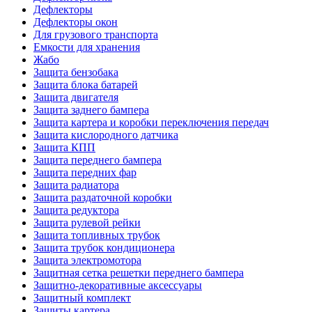
Дефлекторы
Дефлекторы окон
Для грузового транспорта
Емкости для хранения
Жабо
Защита бензобака
Защита блока батарей
Защита двигателя
Защита заднего бампера
Защита картера и коробки переключения передач
Защита кислородного датчика
Защита КПП
Защита переднего бампера
Защита передних фар
Защита радиатора
Защита раздаточной коробки
Защита редуктора
Защита рулевой рейки
Защита топливных трубок
Защита трубок кондиционера
Защита электромотора
Защитная сетка решетки переднего бампера
Защитно-декоративные аксессуары
Защитный комплект
Защиты картера