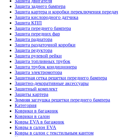
Защита двигателя
Защита заднего бампера
Защита картера и коробки переключения передач
Защита кислородного датчика
Защита КПП
Защита переднего бампера
Защита передних фар
Защита радиатора
Защита раздаточной коробки
Защита редуктора
Защита рулевой рейки
Защита топливных трубок
Защита трубок кондиционера
Защита электромотора
Защитная сетка решетки переднего бампера
Защитно-декоративные аксессуары
Защитный комплект
Защиты картера
Зимняя заглушка решетки переднего бампера
Категория
Коврики в багажник
Коврики в салон
Ковры EVA в багажник
Ковры в салон EVA
Ковры в салон с текстильным кантом