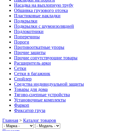
Насадка на выхлопную трубу
Обшивка грузового отсека
Пластиковые накладки
Подкрылки
Подкрылки с шумоизоляцией
Подлокотники
Поперечины
Пороги
Противооткатные упоры
Прочие защиты
Прочие сопутствующие товары
Расширитель арки
Сетки
Сетки в багажник
Спойлер
Средства индивидуальной защиты
Товары для дома
Тягово-сцепные устройства
Установочные комплекты
Фаркоп
Фиксатор груза
Главная
>
Каталог товаров