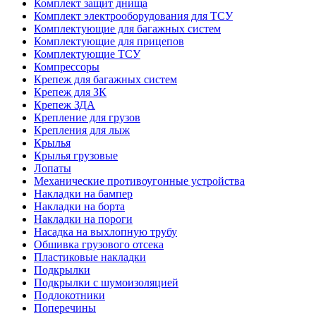
Комплект защит днища
Комплект электрооборудования для ТСУ
Комплектующие для багажных систем
Комплектующие для прицепов
Комплектующие ТСУ
Компрессоры
Крепеж для багажных систем
Крепеж для ЗК
Крепеж ЗДА
Крепление для грузов
Крепления для лыж
Крылья
Крылья грузовые
Лопаты
Механические противоугонные устройства
Накладки на бампер
Накладки на борта
Накладки на пороги
Насадка на выхлопную трубу
Обшивка грузового отсека
Пластиковые накладки
Подкрылки
Подкрылки с шумоизоляцией
Подлокотники
Поперечины