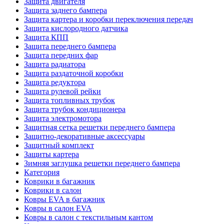
Защита двигателя
Защита заднего бампера
Защита картера и коробки переключения передач
Защита кислородного датчика
Защита КПП
Защита переднего бампера
Защита передних фар
Защита радиатора
Защита раздаточной коробки
Защита редуктора
Защита рулевой рейки
Защита топливных трубок
Защита трубок кондиционера
Защита электромотора
Защитная сетка решетки переднего бампера
Защитно-декоративные аксессуары
Защитный комплект
Защиты картера
Зимняя заглушка решетки переднего бампера
Категория
Коврики в багажник
Коврики в салон
Ковры EVA в багажник
Ковры в салон EVA
Ковры в салон с текстильным кантом