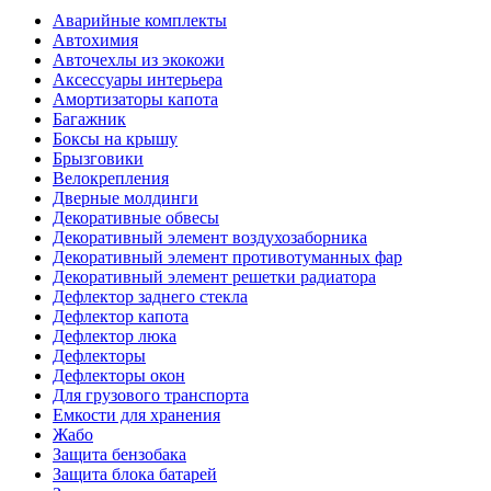
Аварийные комплекты
Автохимия
Авточехлы из экокожи
Аксессуары интерьера
Амортизаторы капота
Багажник
Боксы на крышу
Брызговики
Велокрепления
Дверные молдинги
Декоративные обвесы
Декоративный элемент воздухозаборника
Декоративный элемент противотуманных фар
Декоративный элемент решетки радиатора
Дефлектор заднего стекла
Дефлектор капота
Дефлектор люка
Дефлекторы
Дефлекторы окон
Для грузового транспорта
Емкости для хранения
Жабо
Защита бензобака
Защита блока батарей