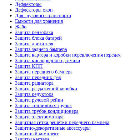
Дефлекторы
Дефлекторы окон
Для грузового транспорта
Емкости для хранения
Жабо
Защита бензобака
Защита блока батарей
Защита двигателя
Защита заднего бампера
Защита картера и коробки переключения передач
Защита кислородного датчика
Защита КПП
Защита переднего бампера
Защита передних фар
Защита радиатора
Защита раздаточной коробки
Защита редуктора
Защита рулевой рейки
Защита топливных трубок
Защита трубок кондиционера
Защита электромотора
Защитная сетка решетки переднего бампера
Защитно-декоративные аксессуары
Защитный комплект
Защиты картера