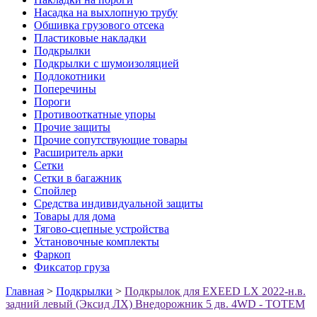
Насадка на выхлопную трубу
Обшивка грузового отсека
Пластиковые накладки
Подкрылки
Подкрылки с шумоизоляцией
Подлокотники
Поперечины
Пороги
Противооткатные упоры
Прочие защиты
Прочие сопутствующие товары
Расширитель арки
Сетки
Сетки в багажник
Спойлер
Средства индивидуальной защиты
Товары для дома
Тягово-сцепные устройства
Установочные комплекты
Фаркоп
Фиксатор груза
Главная
>
Подкрылки
>
Подкрылок для EXEED LX 2022-н.в.
задний левый (Эксид ЛХ) Внедорожник 5 дв. 4WD - TOTEM