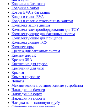
Коврики в багажник
Коврики в салон
Ковры EVA в багажник
Ковры в салон EVA
Ковры в салон с текстильным кантом
Комплект защит днища
Комплект электрооборудования для ТСУ
Комплектующие для багажных систем
Комплектующие для прицепов
Комплектующие ТСУ
Компрессоры
Крепеж для багажных систем
Крепеж для ЗК
Крепеж ЗДА
Крепление для грузов
Крепления для лыж
Крылья
Крылья грузовые
Лопаты
Механические противоугонные устройства
Накладки на бампер
Накладки на борта
Накладки на пороги
Насадка на выхлопную трубу
Обшивка грузового отсека