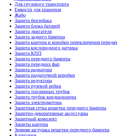
Для грузового транспорта
Емкости для хранения
Жабо
Защита бензобака
Защита блока батарей
Защита двигателя
Защита заднего бампера
Защита картера и коробки переключения передач
Защита кислородного датчика
Защита КПП
Защита переднего бампера
Защита передних фар
Защита радиатора
Защита раздаточной коробки
Защита редуктора
Защита рулевой рейки
Защита топливных трубок
Защита трубок кондиционера
Защита электромотора
Защитная сетка решетки переднего бампера
Защитно-декоративные аксессуары
Защитный комплект
Защиты картера
Зимняя заглушка решетки переднего бампера
Категория