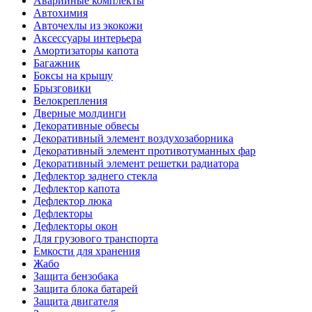
Аварийные комплекты
Автохимия
Авточехлы из экокожи
Аксессуары интерьера
Амортизаторы капота
Багажник
Боксы на крышу
Брызговики
Велокрепления
Дверные молдинги
Декоративные обвесы
Декоративный элемент воздухозаборника
Декоративный элемент противотуманных фар
Декоративный элемент решетки радиатора
Дефлектор заднего стекла
Дефлектор капота
Дефлектор люка
Дефлекторы
Дефлекторы окон
Для грузового транспорта
Емкости для хранения
Жабо
Защита бензобака
Защита блока батарей
Защита двигателя