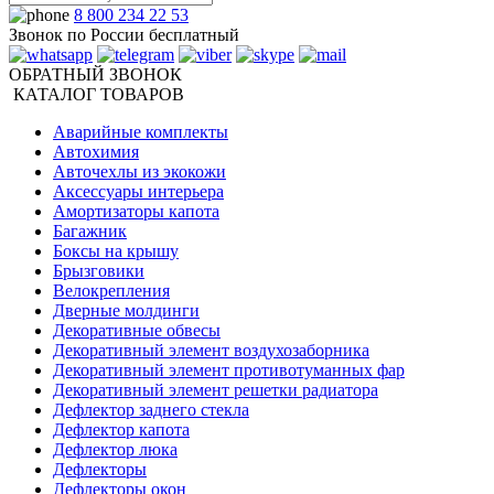
8 800 234 22 53
Звонок по России бесплатный
ОБРАТНЫЙ ЗВОНОК
КАТАЛОГ ТОВАРОВ
Аварийные комплекты
Автохимия
Авточехлы из экокожи
Аксессуары интерьера
Амортизаторы капота
Багажник
Боксы на крышу
Брызговики
Велокрепления
Дверные молдинги
Декоративные обвесы
Декоративный элемент воздухозаборника
Декоративный элемент противотуманных фар
Декоративный элемент решетки радиатора
Дефлектор заднего стекла
Дефлектор капота
Дефлектор люка
Дефлекторы
Дефлекторы окон