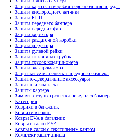
Защита заднего бампера
Защита картера и коробки переключения передач
Защита кислородного датчика
Защита КПП
Защита переднего бампера
Защита передних фар
Защита радиатора
Защита раздаточной коробки
Защита редуктора
Защита рулевой рейки
Защита топливных трубок
Защита трубок кондиционера
Защита электромотора
Защитная сетка решетки переднего бампера
Защитно-декоративные аксессуары
Защитный комплект
Защиты картера
Зимняя заглушка решетки переднего бампера
Категория
Коврики в багажник
Коврики в салон
Ковры EVA в багажник
Ковры в салон EVA
Ковры в салон с текстильным кантом
Комплект защит днища