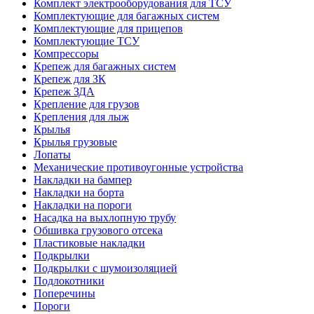
Комплект электрооборудования для ТСУ
Комплектующие для багажных систем
Комплектующие для прицепов
Комплектующие ТСУ
Компрессоры
Крепеж для багажных систем
Крепеж для ЗК
Крепеж ЗДА
Крепление для грузов
Крепления для лыж
Крылья
Крылья грузовые
Лопаты
Механические противоугонные устройства
Накладки на бампер
Накладки на борта
Накладки на пороги
Насадка на выхлопную трубу
Обшивка грузового отсека
Пластиковые накладки
Подкрылки
Подкрылки с шумоизоляцией
Подлокотники
Поперечины
Пороги