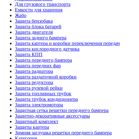
Для грузового транспорта
Емкости для хранения
Жабо
Защита бензобака
Защита блока батарей
Защита двигателя
Защита заднего бампера
Защита картера и коробки переключения передач
Защита кислородного датчика
Защита КПП
Защита переднего бампера
Защита передних фар
Защита радиатора
Защита раздаточной коробки
Защита редуктора
Защита рулевой рейки
Защита топливных трубок
Защита трубок кондиционера
Защита электромотора
Защитная сетка решетки переднего бампера
Защитно-декоративные аксессуары
Защитный комплект
Защиты картера
Зимняя заглушка решетки переднего бампера
Категория