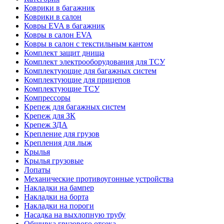
Коврики в багажник
Коврики в салон
Ковры EVA в багажник
Ковры в салон EVA
Ковры в салон с текстильным кантом
Комплект защит днища
Комплект электрооборудования для ТСУ
Комплектующие для багажных систем
Комплектующие для прицепов
Комплектующие ТСУ
Компрессоры
Крепеж для багажных систем
Крепеж для ЗК
Крепеж ЗДА
Крепление для грузов
Крепления для лыж
Крылья
Крылья грузовые
Лопаты
Механические противоугонные устройства
Накладки на бампер
Накладки на борта
Накладки на пороги
Насадка на выхлопную трубу
Обшивка грузового отсека