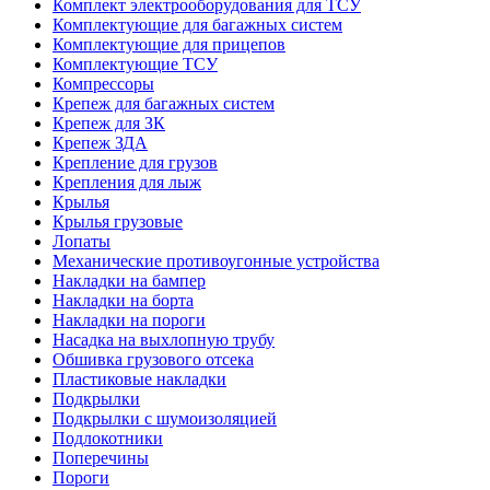
Комплект электрооборудования для ТСУ
Комплектующие для багажных систем
Комплектующие для прицепов
Комплектующие ТСУ
Компрессоры
Крепеж для багажных систем
Крепеж для ЗК
Крепеж ЗДА
Крепление для грузов
Крепления для лыж
Крылья
Крылья грузовые
Лопаты
Механические противоугонные устройства
Накладки на бампер
Накладки на борта
Накладки на пороги
Насадка на выхлопную трубу
Обшивка грузового отсека
Пластиковые накладки
Подкрылки
Подкрылки с шумоизоляцией
Подлокотники
Поперечины
Пороги