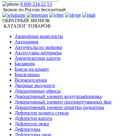
8 800 234 22 53
Звонок по России бесплатный
ОБРАТНЫЙ ЗВОНОК
КАТАЛОГ ТОВАРОВ
Аварийные комплекты
Автохимия
Авточехлы из экокожи
Аксессуары интерьера
Амортизаторы капота
Багажник
Боксы на крышу
Брызговики
Велокрепления
Дверные молдинги
Декоративные обвесы
Декоративный элемент воздухозаборника
Декоративный элемент противотуманных фар
Декоративный элемент решетки радиатора
Дефлектор заднего стекла
Дефлектор капота
Дефлектор люка
Дефлекторы
Дефлекторы окон