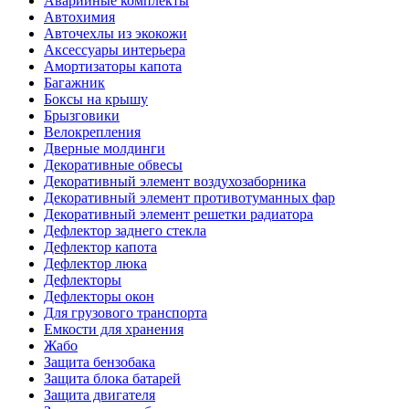
Аварийные комплекты
Автохимия
Авточехлы из экокожи
Аксессуары интерьера
Амортизаторы капота
Багажник
Боксы на крышу
Брызговики
Велокрепления
Дверные молдинги
Декоративные обвесы
Декоративный элемент воздухозаборника
Декоративный элемент противотуманных фар
Декоративный элемент решетки радиатора
Дефлектор заднего стекла
Дефлектор капота
Дефлектор люка
Дефлекторы
Дефлекторы окон
Для грузового транспорта
Емкости для хранения
Жабо
Защита бензобака
Защита блока батарей
Защита двигателя