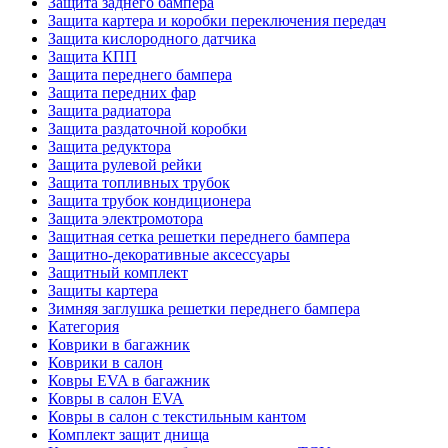
Защита заднего бампера
Защита картера и коробки переключения передач
Защита кислородного датчика
Защита КПП
Защита переднего бампера
Защита передних фар
Защита радиатора
Защита раздаточной коробки
Защита редуктора
Защита рулевой рейки
Защита топливных трубок
Защита трубок кондиционера
Защита электромотора
Защитная сетка решетки переднего бампера
Защитно-декоративные аксессуары
Защитный комплект
Защиты картера
Зимняя заглушка решетки переднего бампера
Категория
Коврики в багажник
Коврики в салон
Ковры EVA в багажник
Ковры в салон EVA
Ковры в салон с текстильным кантом
Комплект защит днища