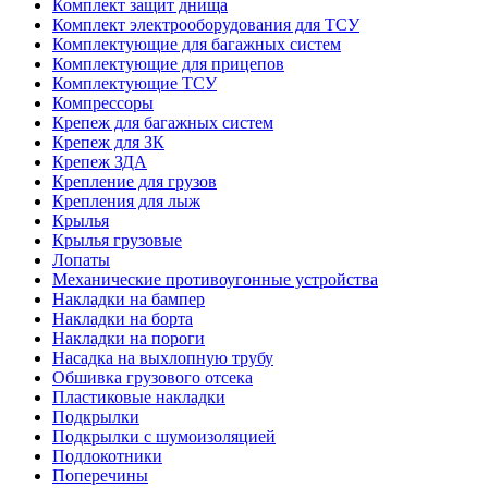
Комплект защит днища
Комплект электрооборудования для ТСУ
Комплектующие для багажных систем
Комплектующие для прицепов
Комплектующие ТСУ
Компрессоры
Крепеж для багажных систем
Крепеж для ЗК
Крепеж ЗДА
Крепление для грузов
Крепления для лыж
Крылья
Крылья грузовые
Лопаты
Механические противоугонные устройства
Накладки на бампер
Накладки на борта
Накладки на пороги
Насадка на выхлопную трубу
Обшивка грузового отсека
Пластиковые накладки
Подкрылки
Подкрылки с шумоизоляцией
Подлокотники
Поперечины