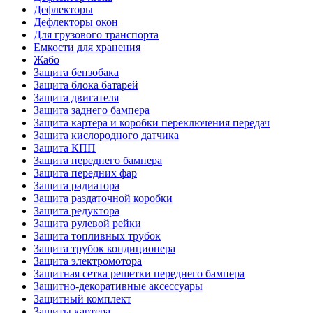
Дефлекторы
Дефлекторы окон
Для грузового транспорта
Емкости для хранения
Жабо
Защита бензобака
Защита блока батарей
Защита двигателя
Защита заднего бампера
Защита картера и коробки переключения передач
Защита кислородного датчика
Защита КПП
Защита переднего бампера
Защита передних фар
Защита радиатора
Защита раздаточной коробки
Защита редуктора
Защита рулевой рейки
Защита топливных трубок
Защита трубок кондиционера
Защита электромотора
Защитная сетка решетки переднего бампера
Защитно-декоративные аксессуары
Защитный комплект
Защиты картера