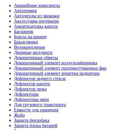
Аварийные комплекты
Автохимия
Авточехлы из экокожи
Аксессуары интерьера
Амортизаторы капота
Багажник
Боксы на крышу
Брызговики
Велокрепления
Дверные молдинги
Декоративные обвесы
Декоративный элемент воздухозаборника
Декоративный элемент противотуманных фар
Декоративный элемент решетки радиатора
Дефлектор заднего стекла
Дефлектор капота
Дефлектор люка
Дефлекторы
Дефлекторы окон
Для грузового транспорта
Емкости для хранения
Жабо
Защита бензобака
Защита блока батарей