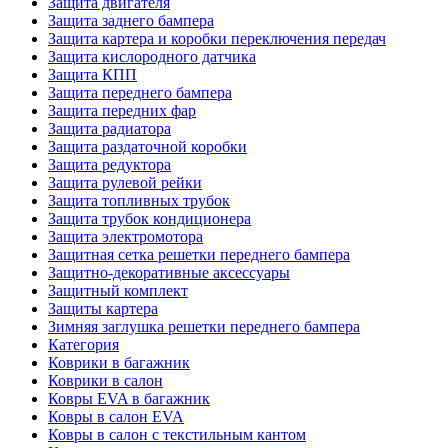
Защита двигателя
Защита заднего бампера
Защита картера и коробки переключения передач
Защита кислородного датчика
Защита КПП
Защита переднего бампера
Защита передних фар
Защита радиатора
Защита раздаточной коробки
Защита редуктора
Защита рулевой рейки
Защита топливных трубок
Защита трубок кондиционера
Защита электромотора
Защитная сетка решетки переднего бампера
Защитно-декоративные аксессуары
Защитный комплект
Защиты картера
Зимняя заглушка решетки переднего бампера
Категория
Коврики в багажник
Коврики в салон
Ковры EVA в багажник
Ковры в салон EVA
Ковры в салон с текстильным кантом