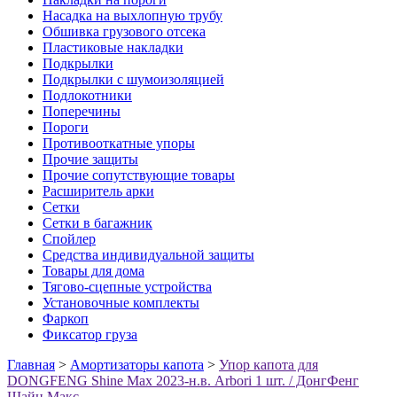
Насадка на выхлопную трубу
Обшивка грузового отсека
Пластиковые накладки
Подкрылки
Подкрылки с шумоизоляцией
Подлокотники
Поперечины
Пороги
Противооткатные упоры
Прочие защиты
Прочие сопутствующие товары
Расширитель арки
Сетки
Сетки в багажник
Спойлер
Средства индивидуальной защиты
Товары для дома
Тягово-сцепные устройства
Установочные комплекты
Фаркоп
Фиксатор груза
Главная
>
Амортизаторы капота
>
Упор капота для
DONGFENG Shine Max 2023-н.в. Arbori 1 шт. / ДонгФенг
Шайн Макс