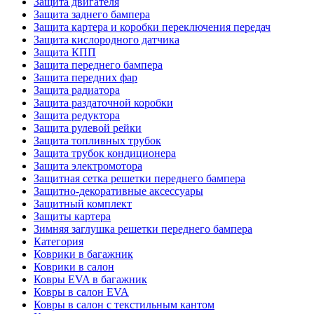
Защита двигателя
Защита заднего бампера
Защита картера и коробки переключения передач
Защита кислородного датчика
Защита КПП
Защита переднего бампера
Защита передних фар
Защита радиатора
Защита раздаточной коробки
Защита редуктора
Защита рулевой рейки
Защита топливных трубок
Защита трубок кондиционера
Защита электромотора
Защитная сетка решетки переднего бампера
Защитно-декоративные аксессуары
Защитный комплект
Защиты картера
Зимняя заглушка решетки переднего бампера
Категория
Коврики в багажник
Коврики в салон
Ковры EVA в багажник
Ковры в салон EVA
Ковры в салон с текстильным кантом