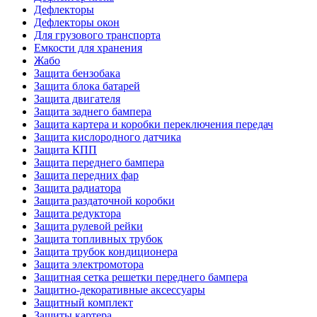
Дефлекторы
Дефлекторы окон
Для грузового транспорта
Емкости для хранения
Жабо
Защита бензобака
Защита блока батарей
Защита двигателя
Защита заднего бампера
Защита картера и коробки переключения передач
Защита кислородного датчика
Защита КПП
Защита переднего бампера
Защита передних фар
Защита радиатора
Защита раздаточной коробки
Защита редуктора
Защита рулевой рейки
Защита топливных трубок
Защита трубок кондиционера
Защита электромотора
Защитная сетка решетки переднего бампера
Защитно-декоративные аксессуары
Защитный комплект
Защиты картера