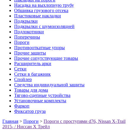
Насадка на выхлопную трубу
Обшивка грузового отсека
Пластиковые накладки
Подкрылки
Подкрылки с шумоизоляцией
Подлокотники
Поперечины
Пороги
Противооткатные упоры
Прочие защиты
Прочие сопутствующие товары
Расширитель арки
Сетки
Сетки в багажник
Спойлер
Средства индивидуальной защиты
Товары для дома
Тягово-сцепные устройства
Установочные комплекты
Фаркоп
Фиксатор груза
Главная
>
Пороги
>
Пороги с проступями d76, Nissan X-Trail
2015- / Ниссан Х Трейл