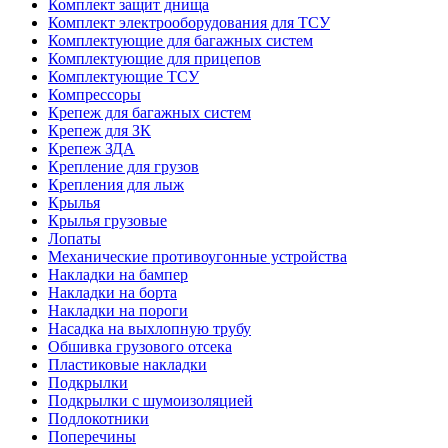
Комплект защит днища
Комплект электрооборудования для ТСУ
Комплектующие для багажных систем
Комплектующие для прицепов
Комплектующие ТСУ
Компрессоры
Крепеж для багажных систем
Крепеж для ЗК
Крепеж ЗДА
Крепление для грузов
Крепления для лыж
Крылья
Крылья грузовые
Лопаты
Механические противоугонные устройства
Накладки на бампер
Накладки на борта
Накладки на пороги
Насадка на выхлопную трубу
Обшивка грузового отсека
Пластиковые накладки
Подкрылки
Подкрылки с шумоизоляцией
Подлокотники
Поперечины