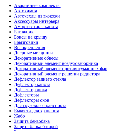
Аварийные комплекты
Автохимия
Авточехлы из экокожи
Аксессуары интерьера
Амортизаторы капота
Багажник
Боксы на крышу
Брызговики
Велокрепления
Дверные молдинги
Декоративные обвесы
Декоративный элемент воздухозаборника
Декоративный элемент противотуманных фар
Декоративный элемент решетки радиатора
Дефлектор заднего стекла
Дефлектор капота
Дефлектор люка
Дефлекторы
Дефлекторы окон
Для грузового транспорта
Емкости для хранения
Жабо
Защита бензобака
Защита блока батарей