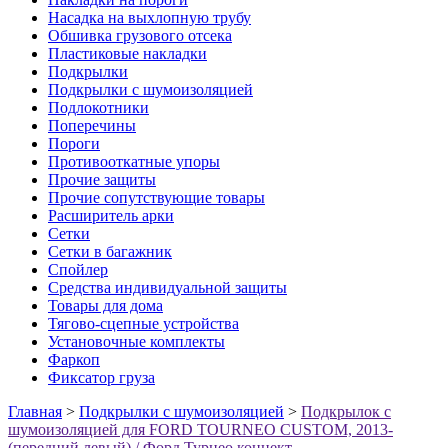
Насадка на выхлопную трубу
Обшивка грузового отсека
Пластиковые накладки
Подкрылки
Подкрылки с шумоизоляцией
Подлокотники
Поперечины
Пороги
Противооткатные упоры
Прочие защиты
Прочие сопутствующие товары
Расширитель арки
Сетки
Сетки в багажник
Спойлер
Средства индивидуальной защиты
Товары для дома
Тягово-сцепные устройства
Установочные комплекты
Фаркоп
Фиксатор груза
Главная
>
Подкрылки с шумоизоляцией
>
Подкрылок с
шумоизоляцией для FORD TOURNEO CUSTOM, 2013-
(передний левый) / Форд Турнео коннект