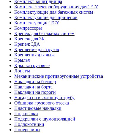
Комплект защит днища
Комплект электрооборудования для ТСУ
Комплектующие для багажных систем
Комплектующие для прицепов
Комплектующие ТСУ
Компрессоры
Крепеж для багажных систем
Крепеж для ЗК
Крепеж ЗДА
Крепление для грузов
Крепления для лыж
Крылья
Крылья грузовые
Лопаты
Механические противоугонные устройства
Накладки на бампер
Накладки на борта
Накладки на пороги
Насадка на выхлопную трубу
Обшивка грузового отсека
Пластиковые накладки
Подкрылки
Подкрылки с шумоизоляцией
Подлокотники
Поперечины