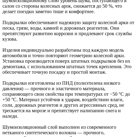
шумоизоляционному слою уровень шума, поступающего в
салон со стороны колесных арок, снижается до 50 %, что
делает поездки заметно тише и комфортнее.
Подкрылки обеспечивают надежную защиту колесной арки от
песка, грязи, воды, камней и дорожных реагентов. Они
препятствуют развитию коррозии и продлевают срок службы
кузова.
Изделия индивидуально разработаны под каждую модель
автомобиля и точно повторяют геометрию колесной арки.
Установка производится поверх штатных подкрылков без их
демонтажа, с использованием штатных точек крепления. Это
обеспечивает точную посадку и простой монтаж.
Подкрылки изготовлены из ПНД (полиэтилена низкого
давления) — прочного и эластичного материала,
сохраняющего свои свойства при температурах от −50 °C до
+50 °C. Материал устойчив к ударам, воздействию влаги,
соли, дорожных реагентов и других агрессивных сред, не
трескается на морозе и препятствует налипанию снега и
наледи.
Шумоизоляционный слой выполнен из современного
нетканого синтетического волокна — прочного,