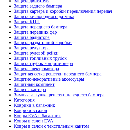
Защита двигателя
Защита заднего бампера
Защита картера и коробки переключения передач
Защита кислородного датчика
Защита КПП
Защита переднего бампера
Защита передних фар
Защита радиатора
Защита раздаточной коробки
Защита редуктора
Защита рулевой рейки
Защита топливных трубок
Защита трубок кондиционера
Защита электромотора
Защитная сетка решетки переднего бампера
Защитно-декоративные аксессуары
Защитный комплект
Защиты картера
Зимняя заглушка решетки переднего бампера
Категория
Коврики в багажник
Коврики в салон
Ковры EVA в багажник
Ковры в салон EVA
Ковры в салон с текстильным кантом