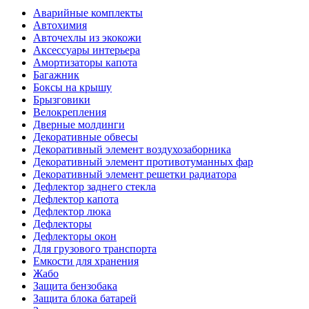
Аварийные комплекты
Автохимия
Авточехлы из экокожи
Аксессуары интерьера
Амортизаторы капота
Багажник
Боксы на крышу
Брызговики
Велокрепления
Дверные молдинги
Декоративные обвесы
Декоративный элемент воздухозаборника
Декоративный элемент противотуманных фар
Декоративный элемент решетки радиатора
Дефлектор заднего стекла
Дефлектор капота
Дефлектор люка
Дефлекторы
Дефлекторы окон
Для грузового транспорта
Емкости для хранения
Жабо
Защита бензобака
Защита блока батарей