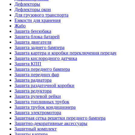
Дефлекторы
Дефлекторы окон
Для грузового транспорта
Емкости для хранения
Жабо
Защита бензобака
Защита блока батарей
Защита двигателя
Защита заднего бампера
Защита картера и коробки переключения передач
Защита кислородного датчика
Защита КПП
Защита переднего бампера
Защита передних фар
Защита радиатора
Защита раздаточной коробки
Защита редуктора
Защита рулевой рейки
Защита топливных трубок
Защита трубок кондиционера
Защита электромотора
Защитная сетка решетки переднего бампера
Защитно-декоративные аксессуары
Защитный комплект
Защиты картера