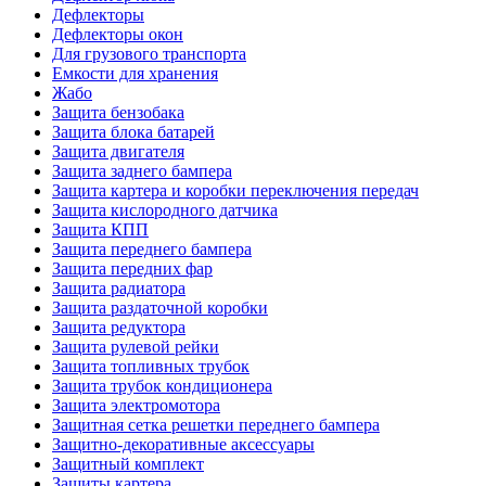
Дефлекторы
Дефлекторы окон
Для грузового транспорта
Емкости для хранения
Жабо
Защита бензобака
Защита блока батарей
Защита двигателя
Защита заднего бампера
Защита картера и коробки переключения передач
Защита кислородного датчика
Защита КПП
Защита переднего бампера
Защита передних фар
Защита радиатора
Защита раздаточной коробки
Защита редуктора
Защита рулевой рейки
Защита топливных трубок
Защита трубок кондиционера
Защита электромотора
Защитная сетка решетки переднего бампера
Защитно-декоративные аксессуары
Защитный комплект
Защиты картера