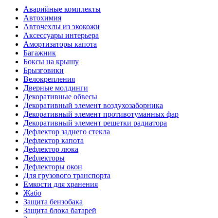
Аварийные комплекты
Автохимия
Авточехлы из экокожи
Аксессуары интерьера
Амортизаторы капота
Багажник
Боксы на крышу
Брызговики
Велокрепления
Дверные молдинги
Декоративные обвесы
Декоративный элемент воздухозаборника
Декоративный элемент противотуманных фар
Декоративный элемент решетки радиатора
Дефлектор заднего стекла
Дефлектор капота
Дефлектор люка
Дефлекторы
Дефлекторы окон
Для грузового транспорта
Емкости для хранения
Жабо
Защита бензобака
Защита блока батарей