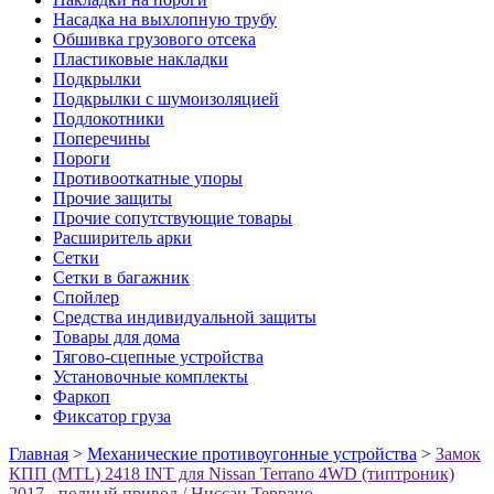
Насадка на выхлопную трубу
Обшивка грузового отсека
Пластиковые накладки
Подкрылки
Подкрылки с шумоизоляцией
Подлокотники
Поперечины
Пороги
Противооткатные упоры
Прочие защиты
Прочие сопутствующие товары
Расширитель арки
Сетки
Сетки в багажник
Спойлер
Средства индивидуальной защиты
Товары для дома
Тягово-сцепные устройства
Установочные комплекты
Фаркоп
Фиксатор груза
Главная
>
Механические противоугонные устройства
>
Замок
КПП (MTL) 2418 INT для Nissan Terrano 4WD (типтроник)
2017-, полный привод / Ниссан Террано