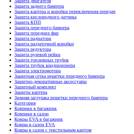
Защита двигателя
Защита заднего бампера
Защита картера и коробки переключения передач
Защита кислородного датчика
Защита КПП
Защита переднего бампера
Защита передних фар
Защита радиатора
Защита раздаточной коробки
Защита редуктора
Защита рулевой рейки
Защита топливных трубок
Защита трубок кондиционера
Защита электромотора
Защитная сетка решетки переднего бампера
Защитно-декоративные аксессуары
Защитный комплект
Защиты картера
Зимняя заглушка решетки переднего бампера
Категория
Коврики в багажник
Коврики в салон
Ковры EVA в багажник
Ковры в салон EVA
Ковры в салон с текстильным кантом