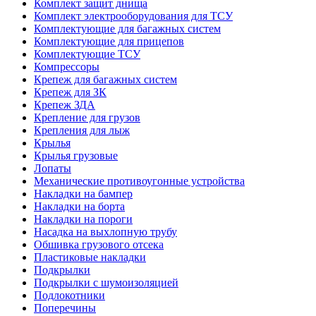
Комплект защит днища
Комплект электрооборудования для ТСУ
Комплектующие для багажных систем
Комплектующие для прицепов
Комплектующие ТСУ
Компрессоры
Крепеж для багажных систем
Крепеж для ЗК
Крепеж ЗДА
Крепление для грузов
Крепления для лыж
Крылья
Крылья грузовые
Лопаты
Механические противоугонные устройства
Накладки на бампер
Накладки на борта
Накладки на пороги
Насадка на выхлопную трубу
Обшивка грузового отсека
Пластиковые накладки
Подкрылки
Подкрылки с шумоизоляцией
Подлокотники
Поперечины