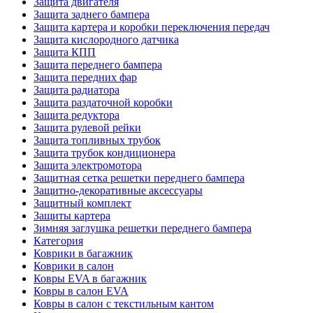
Защита двигателя
Защита заднего бампера
Защита картера и коробки переключения передач
Защита кислородного датчика
Защита КПП
Защита переднего бампера
Защита передних фар
Защита радиатора
Защита раздаточной коробки
Защита редуктора
Защита рулевой рейки
Защита топливных трубок
Защита трубок кондиционера
Защита электромотора
Защитная сетка решетки переднего бампера
Защитно-декоративные аксессуары
Защитный комплект
Защиты картера
Зимняя заглушка решетки переднего бампера
Категория
Коврики в багажник
Коврики в салон
Ковры EVA в багажник
Ковры в салон EVA
Ковры в салон с текстильным кантом