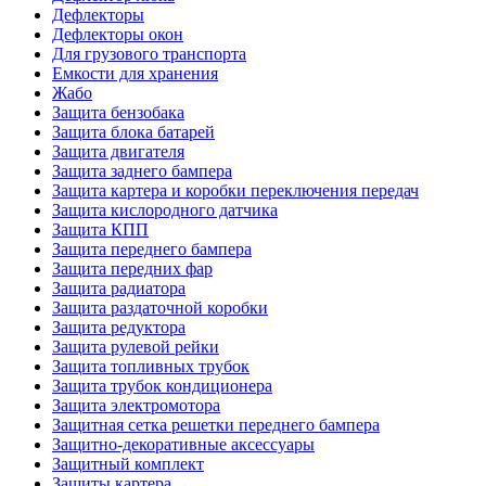
Дефлекторы
Дефлекторы окон
Для грузового транспорта
Емкости для хранения
Жабо
Защита бензобака
Защита блока батарей
Защита двигателя
Защита заднего бампера
Защита картера и коробки переключения передач
Защита кислородного датчика
Защита КПП
Защита переднего бампера
Защита передних фар
Защита радиатора
Защита раздаточной коробки
Защита редуктора
Защита рулевой рейки
Защита топливных трубок
Защита трубок кондиционера
Защита электромотора
Защитная сетка решетки переднего бампера
Защитно-декоративные аксессуары
Защитный комплект
Защиты картера