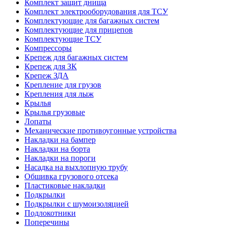
Комплект защит днища
Комплект электрооборудования для ТСУ
Комплектующие для багажных систем
Комплектующие для прицепов
Комплектующие ТСУ
Компрессоры
Крепеж для багажных систем
Крепеж для ЗК
Крепеж ЗДА
Крепление для грузов
Крепления для лыж
Крылья
Крылья грузовые
Лопаты
Механические противоугонные устройства
Накладки на бампер
Накладки на борта
Накладки на пороги
Насадка на выхлопную трубу
Обшивка грузового отсека
Пластиковые накладки
Подкрылки
Подкрылки с шумоизоляцией
Подлокотники
Поперечины