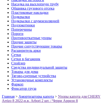
Насадка на выхлопную трубу
Обшивка грузового отсека
Пластиковые накладки
Подкрылки
Подкрылки с шумоизоляцией
Подлокотники
Поперечины
Пороги
Противооткатные упоры
Прочие защиты
Прочие сопутствующие товары
Расширитель арки
Сетки
Сетки в багажник
Спойлер
Средства индивидуальной защиты
Товары для дома
Тягово-сцепные устройства
Установочные комплекты
Фаркоп
Фиксатор груза
Главная
>
Амортизаторы капота
>
Упоры капота для CHERY
Arrizo 8 2022-н.в. Arbori 2 шт. / Черри Арризо 8