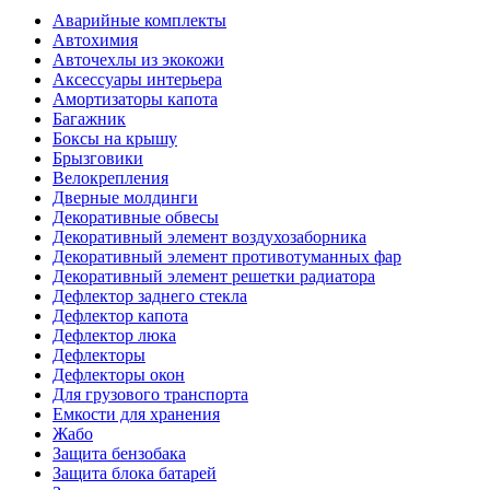
Аварийные комплекты
Автохимия
Авточехлы из экокожи
Аксессуары интерьера
Амортизаторы капота
Багажник
Боксы на крышу
Брызговики
Велокрепления
Дверные молдинги
Декоративные обвесы
Декоративный элемент воздухозаборника
Декоративный элемент противотуманных фар
Декоративный элемент решетки радиатора
Дефлектор заднего стекла
Дефлектор капота
Дефлектор люка
Дефлекторы
Дефлекторы окон
Для грузового транспорта
Емкости для хранения
Жабо
Защита бензобака
Защита блока батарей