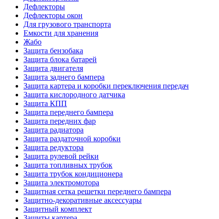
Дефлекторы
Дефлекторы окон
Для грузового транспорта
Емкости для хранения
Жабо
Защита бензобака
Защита блока батарей
Защита двигателя
Защита заднего бампера
Защита картера и коробки переключения передач
Защита кислородного датчика
Защита КПП
Защита переднего бампера
Защита передних фар
Защита радиатора
Защита раздаточной коробки
Защита редуктора
Защита рулевой рейки
Защита топливных трубок
Защита трубок кондиционера
Защита электромотора
Защитная сетка решетки переднего бампера
Защитно-декоративные аксессуары
Защитный комплект
Защиты картера