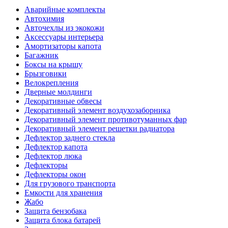
Аварийные комплекты
Автохимия
Авточехлы из экокожи
Аксессуары интерьера
Амортизаторы капота
Багажник
Боксы на крышу
Брызговики
Велокрепления
Дверные молдинги
Декоративные обвесы
Декоративный элемент воздухозаборника
Декоративный элемент противотуманных фар
Декоративный элемент решетки радиатора
Дефлектор заднего стекла
Дефлектор капота
Дефлектор люка
Дефлекторы
Дефлекторы окон
Для грузового транспорта
Емкости для хранения
Жабо
Защита бензобака
Защита блока батарей