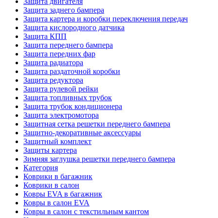
Защита двигателя
Защита заднего бампера
Защита картера и коробки переключения передач
Защита кислородного датчика
Защита КПП
Защита переднего бампера
Защита передних фар
Защита радиатора
Защита раздаточной коробки
Защита редуктора
Защита рулевой рейки
Защита топливных трубок
Защита трубок кондиционера
Защита электромотора
Защитная сетка решетки переднего бампера
Защитно-декоративные аксессуары
Защитный комплект
Защиты картера
Зимняя заглушка решетки переднего бампера
Категория
Коврики в багажник
Коврики в салон
Ковры EVA в багажник
Ковры в салон EVA
Ковры в салон с текстильным кантом