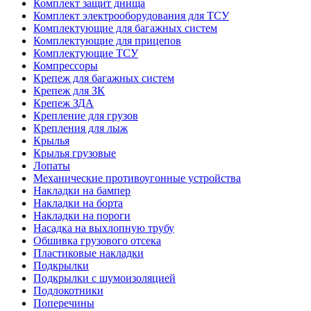
Комплект защит днища
Комплект электрооборудования для ТСУ
Комплектующие для багажных систем
Комплектующие для прицепов
Комплектующие ТСУ
Компрессоры
Крепеж для багажных систем
Крепеж для ЗК
Крепеж ЗДА
Крепление для грузов
Крепления для лыж
Крылья
Крылья грузовые
Лопаты
Механические противоугонные устройства
Накладки на бампер
Накладки на борта
Накладки на пороги
Насадка на выхлопную трубу
Обшивка грузового отсека
Пластиковые накладки
Подкрылки
Подкрылки с шумоизоляцией
Подлокотники
Поперечины