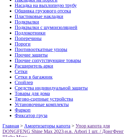
Насадка на выхлопную трубу
Обшивка грузового отсека
Пластиковые накладки
Подкрылки
Подкрылки с шумоизоляцией
Подлокотники
Поперечины
Пороги
Противооткатные упоры
Прочие защиты
Прочие сопутствующие товары
Расширитель арки
Сетки
Сетки в багажник
Спойлер
Средства индивидуальной защиты
Товары для дома
Тягово-сцепные устройства
Установочные комплекты
Фаркоп
Фиксатор груза
Главная
>
Амортизаторы капота
>
Упор капота для
DONGFENG Shine Max 2023-н.в. Arbori 1 шт. / ДонгФенг
Шайн Макс