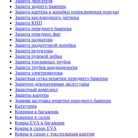
Защита двигателя
Защита заднего бампера
Защита картера и коробки переключения передач
Защита кислородного датчика
Защита КПП
Защита переднего бампера
Защита передних фар
Защита радиатора
Защита раздаточной коробки
Защита редуктора
Защита рулевой рейки
Защита топливных трубок
Защита трубок кондиционера
Защита электромотора
Защитная сетка решетки переднего бампера
Защитно-декоративные аксессуары
Защитный комплект
Защиты картера
Зимняя заглушка решетки переднего бампера
Категория
Коврики в багажник
Коврики в салон
Ковры EVA в багажник
Ковры в салон EVA
Ковры в салон с текстильным кантом