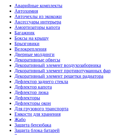
Аварийные комплекты
Автохимия
Авточехлы из экокожи
Аксессуары интерьера
Амортизаторы капота
Багажник
Боксы на крышу
Брызговики
Велокрепления
Дверные молдинги
Декоративные обвесы
Декоративный элемент воздухозаборника
Декоративный элемент противотуманных фар
Декоративный элемент решетки радиатора
Дефлектор заднего стекла
Дефлектор капота
Дефлектор люка
Дефлекторы
Дефлекторы окон
Для грузового транспорта
Емкости для хранения
Жабо
Защита бензобака
Защита блока батарей