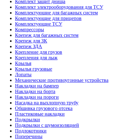
Комплект защит днища
Комплект электрооборудования для ТСУ
Комплектующие для багажных систем
Комплектующие для прицепов
Комплектующие ТСУ
Компрессоры
Крепеж для багажных систем
Крепеж для ЗК
Крепеж ЗДА
Крепление для грузов
Крепления для лыж
Крылья
Крылья грузовые
Лопаты
Механические противоугонные устройства
Накладки на бампер
Накладки на борта
Накладки на пороги
Насадка на выхлопную трубу
Обшивка грузового отсека
Пластиковые накладки
Подкрылки
Подкрылки с шумоизоляцией
Подлокотники
Поперечины