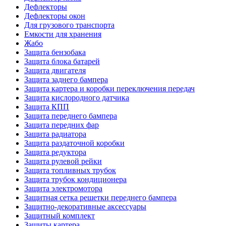
Дефлекторы
Дефлекторы окон
Для грузового транспорта
Емкости для хранения
Жабо
Защита бензобака
Защита блока батарей
Защита двигателя
Защита заднего бампера
Защита картера и коробки переключения передач
Защита кислородного датчика
Защита КПП
Защита переднего бампера
Защита передних фар
Защита радиатора
Защита раздаточной коробки
Защита редуктора
Защита рулевой рейки
Защита топливных трубок
Защита трубок кондиционера
Защита электромотора
Защитная сетка решетки переднего бампера
Защитно-декоративные аксессуары
Защитный комплект
Защиты картера