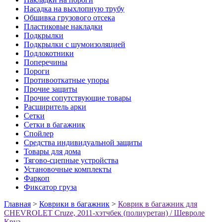
Насадка на выхлопную трубу
Обшивка грузового отсека
Пластиковые накладки
Подкрылки
Подкрылки с шумоизоляцией
Подлокотники
Поперечины
Пороги
Противооткатные упоры
Прочие защиты
Прочие сопутствующие товары
Расширитель арки
Сетки
Сетки в багажник
Спойлер
Средства индивидуальной защиты
Товары для дома
Тягово-сцепные устройства
Установочные комплекты
Фаркоп
Фиксатор груза
Главная
>
Коврики в багажник
>
Коврик в багажник для
CHEVROLET Cruze, 2011-хэтчбек (полиуретан) / Шевроле
Круз