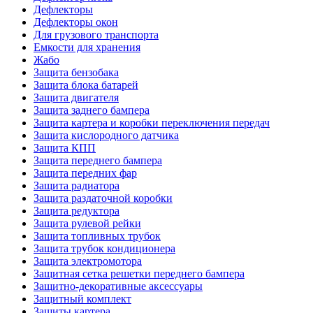
Дефлекторы
Дефлекторы окон
Для грузового транспорта
Емкости для хранения
Жабо
Защита бензобака
Защита блока батарей
Защита двигателя
Защита заднего бампера
Защита картера и коробки переключения передач
Защита кислородного датчика
Защита КПП
Защита переднего бампера
Защита передних фар
Защита радиатора
Защита раздаточной коробки
Защита редуктора
Защита рулевой рейки
Защита топливных трубок
Защита трубок кондиционера
Защита электромотора
Защитная сетка решетки переднего бампера
Защитно-декоративные аксессуары
Защитный комплект
Защиты картера