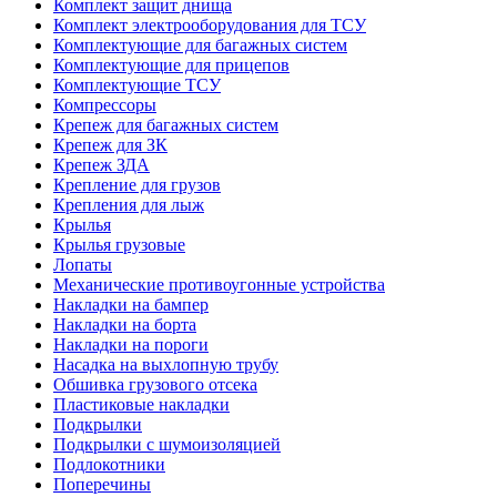
Комплект защит днища
Комплект электрооборудования для ТСУ
Комплектующие для багажных систем
Комплектующие для прицепов
Комплектующие ТСУ
Компрессоры
Крепеж для багажных систем
Крепеж для ЗК
Крепеж ЗДА
Крепление для грузов
Крепления для лыж
Крылья
Крылья грузовые
Лопаты
Механические противоугонные устройства
Накладки на бампер
Накладки на борта
Накладки на пороги
Насадка на выхлопную трубу
Обшивка грузового отсека
Пластиковые накладки
Подкрылки
Подкрылки с шумоизоляцией
Подлокотники
Поперечины