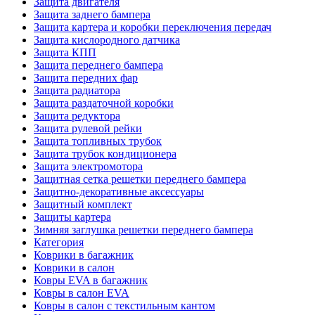
Защита двигателя
Защита заднего бампера
Защита картера и коробки переключения передач
Защита кислородного датчика
Защита КПП
Защита переднего бампера
Защита передних фар
Защита радиатора
Защита раздаточной коробки
Защита редуктора
Защита рулевой рейки
Защита топливных трубок
Защита трубок кондиционера
Защита электромотора
Защитная сетка решетки переднего бампера
Защитно-декоративные аксессуары
Защитный комплект
Защиты картера
Зимняя заглушка решетки переднего бампера
Категория
Коврики в багажник
Коврики в салон
Ковры EVA в багажник
Ковры в салон EVA
Ковры в салон с текстильным кантом