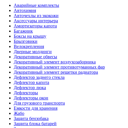
Аварийные комплекты
Автохимия
Авточехлы из экокожи
Аксессуары интерьера
Амортизаторы капота
Багажник
Боксы на крышу
Брызговики
Велокрепления
Дверные молдинги
Декоративные обвесы
Декоративный элемент воздухозаборника
Декоративный элемент противотуманных фар
Декоративный элемент решетки радиатора
Дефлектор заднего стекла
Дефлектор капота
Дефлектор люка
Дефлекторы
Дефлекторы окон
Для грузового транспорта
Емкости для хранения
Жабо
Защита бензобака
Защита блока батарей